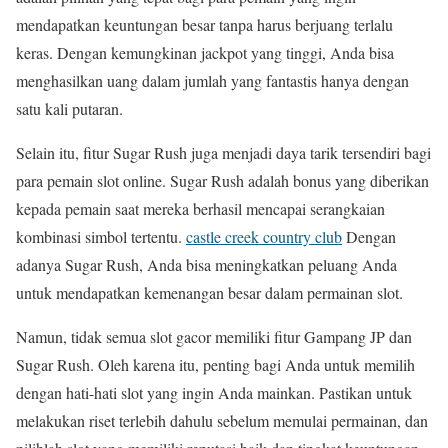
mendapatkan keuntungan besar tanpa harus berjuang terlalu
keras. Dengan kemungkinan jackpot yang tinggi, Anda bisa
menghasilkan uang dalam jumlah yang fantastis hanya dengan
satu kali putaran.
Selain itu, fitur Sugar Rush juga menjadi daya tarik tersendiri bagi
para pemain slot online. Sugar Rush adalah bonus yang diberikan
kepada pemain saat mereka berhasil mencapai serangkaian
kombinasi simbol tertentu.
castle creek country club
Dengan
adanya Sugar Rush, Anda bisa meningkatkan peluang Anda
untuk mendapatkan kemenangan besar dalam permainan slot.
Namun, tidak semua slot gacor memiliki fitur Gampang JP dan
Sugar Rush. Oleh karena itu, penting bagi Anda untuk memilih
dengan hati-hati slot yang ingin Anda mainkan. Pastikan untuk
melakukan riset terlebih dahulu sebelum memulai permainan, dan