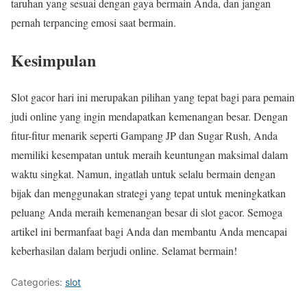
taruhan yang sesuai dengan gaya bermain Anda, dan jangan
pernah terpancing emosi saat bermain.
Kesimpulan
Slot gacor hari ini merupakan pilihan yang tepat bagi para pemain
judi online yang ingin mendapatkan kemenangan besar. Dengan
fitur-fitur menarik seperti Gampang JP dan Sugar Rush, Anda
memiliki kesempatan untuk meraih keuntungan maksimal dalam
waktu singkat. Namun, ingatlah untuk selalu bermain dengan
bijak dan menggunakan strategi yang tepat untuk meningkatkan
peluang Anda meraih kemenangan besar di slot gacor. Semoga
artikel ini bermanfaat bagi Anda dan membantu Anda mencapai
keberhasilan dalam berjudi online. Selamat bermain!
Categories:
slot