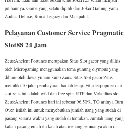
pilihannya. Game yang selalu dipilih dari Joker Gaming yaitu
Zodiac Deluxe, Roma Legacy dan Majapahit.
Pelayanan Customer Service Pragmatic
Slot88 24 Jam
Zeus:Ancient Fortunes merupakan Situs Slot gacor yang diliris
oleh Microgaming menggunakan tema gunung olympus yang
dihuni oleh dewa yunani kuno Zeus. Situs Slot gacor Zeus
memiliki 10 jalur pembayaran hadiah tetap. Fitur terpopuler dari
slot zeus ini adalah wild dan free spin. RTP dan Volatilitas slot
Zeus:Ancient Fortunes hari ini sebesar 96.50%. TO artinya Turn
Over, istilah ini untuk menyebutkan jumlah uang yang sudah di
pasang selama waktu yang sudah di tentukan. Jumlah uang yang
kalian pasang entah itu kalah atau menang semuanya akan di