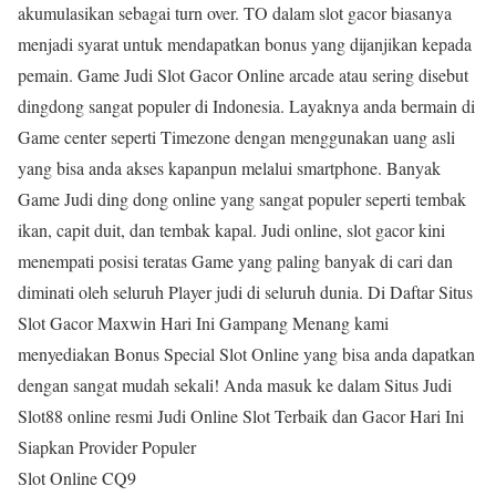
akumulasikan sebagai turn over. TO dalam slot gacor biasanya
menjadi syarat untuk mendapatkan bonus yang dijanjikan kepada
pemain. Game Judi Slot Gacor Online arcade atau sering disebut
dingdong sangat populer di Indonesia. Layaknya anda bermain di
Game center seperti Timezone dengan menggunakan uang asli
yang bisa anda akses kapanpun melalui smartphone. Banyak
Game Judi ding dong online yang sangat populer seperti tembak
ikan, capit duit, dan tembak kapal. Judi online, slot gacor kini
menempati posisi teratas Game yang paling banyak di cari dan
diminati oleh seluruh Player judi di seluruh dunia. Di Daftar Situs
Slot Gacor Maxwin Hari Ini Gampang Menang kami
menyediakan Bonus Special Slot Online yang bisa anda dapatkan
dengan sangat mudah sekali! Anda masuk ke dalam Situs Judi
Slot88 online resmi Judi Online Slot Terbaik dan Gacor Hari Ini
Siapkan Provider Populer
Slot Online CQ9