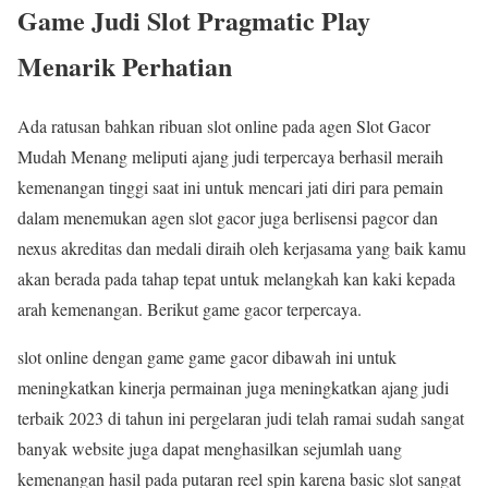
Game Judi Slot Pragmatic Play
Menarik Perhatian
Ada ratusan bahkan ribuan slot online pada agen Slot Gacor
Mudah Menang meliputi ajang judi terpercaya berhasil meraih
kemenangan tinggi saat ini untuk mencari jati diri para pemain
dalam menemukan agen slot gacor juga berlisensi pagcor dan
nexus akreditas dan medali diraih oleh kerjasama yang baik kamu
akan berada pada tahap tepat untuk melangkah kan kaki kepada
arah kemenangan. Berikut game gacor terpercaya.
slot online dengan game game gacor dibawah ini untuk
meningkatkan kinerja permainan juga meningkatkan ajang judi
terbaik 2023 di tahun ini pergelaran judi telah ramai sudah sangat
banyak website juga dapat menghasilkan sejumlah uang
kemenangan hasil pada putaran reel spin karena basic slot sangat