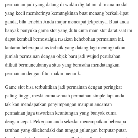
permainan judi yang datang di waktu digital ini, di mana modal
yang kecil memberinya kemungkinan buat menang berkali-lipat
ganda, bila terlebih Anda mujur mencapai jekpotnya. Buat anda
banyak penyuka game slot yang dulu cinta main slot darat saat ini
dapat kembali bernostalgia rasakan kehebohan permainan ini,
lantaran beberapa situs terbaik yang datang lagi meningkatkan
jumlah permainan dengan objek baru jadi wujud perubahan
diikuti bermunculannya situs yang berusaha mendatangkan
permainan dengan fitur makin menarik.
Game slot bisa terbuktikan jadi permainan dengan peringkat
paling tinggi, meski cuma sebuah permainan simple tapi anda
tak kan mendapatkan penyimpangan maupun ancaman
permainan juga tawarkan keuntungan yang banyak cuma
dengan cepat. Pekerjaan anda sekedar menempatkan beberapa
taruhan yang dikehendaki dan tunggu gulungan berputar-putar.