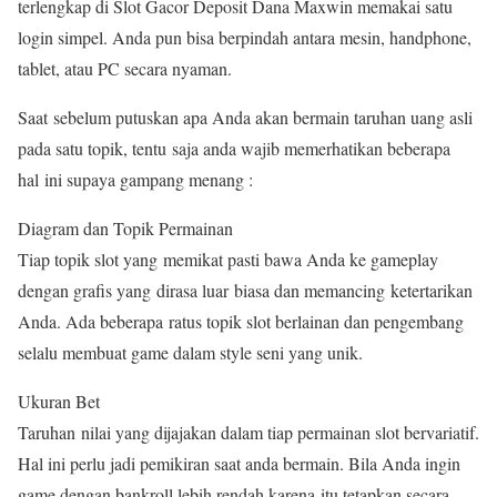
terlengkap di Slot Gacor Deposit Dana Maxwin memakai satu
login simpel. Anda pun bisa berpindah antara mesin, handphone,
tablet, atau PC secara nyaman.
Saat sebelum putuskan apa Anda akan bermain taruhan uang asli
pada satu topik, tentu saja anda wajib memerhatikan beberapa
hal ini supaya gampang menang :
Diagram dan Topik Permainan
Tiap topik slot yang memikat pasti bawa Anda ke gameplay
dengan grafis yang dirasa luar biasa dan memancing ketertarikan
Anda. Ada beberapa ratus topik slot berlainan dan pengembang
selalu membuat game dalam style seni yang unik.
Ukuran Bet
Taruhan nilai yang dijajakan dalam tiap permainan slot bervariatif.
Hal ini perlu jadi pemikiran saat anda bermain. Bila Anda ingin
game dengan bankroll lebih rendah karena itu tetapkan secara