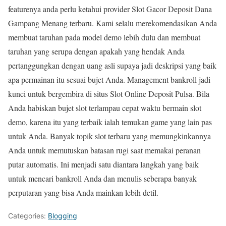
featurenya anda perlu ketahui provider Slot Gacor Deposit Dana
Gampang Menang terbaru. Kami selalu merekomendasikan Anda
membuat taruhan pada model demo lebih dulu dan membuat
taruhan yang serupa dengan apakah yang hendak Anda
pertanggungkan dengan uang asli supaya jadi deskripsi yang baik
apa permainan itu sesuai bujet Anda. Management bankroll jadi
kunci untuk bergembira di situs Slot Online Deposit Pulsa. Bila
Anda habiskan bujet slot terlampau cepat waktu bermain slot
demo, karena itu yang terbaik ialah temukan game yang lain pas
untuk Anda. Banyak topik slot terbaru yang memungkinkannya
Anda untuk memutuskan batasan rugi saat memakai peranan
putar automatis. Ini menjadi satu diantara langkah yang baik
untuk mencari bankroll Anda dan menulis seberapa banyak
perputaran yang bisa Anda mainkan lebih detil.
Categories:
Blogging