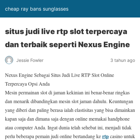
cheap ray bans sunglasses
situs judi live rtp slot terpercaya
dan terbaik seperti Nexus Engine
Jessie Fowler
3 tahun ago
Nexus Engine Sebagai Situs Judi Live RTP Slot Online
Terpercaya Opsi Anda
Mesin permainan slot di jaman kekinian ini benar-benar ringkas
dan menarik dibandingkan mesin slot jaman dahulu. Keuntungan
yang diberi dan paling berasa ialah elastisitas yang bisa dimainkan
kapan saja dan dimana saja dengan online memakai handphone
atau computer Anda. Ingat dunia telah sehebat ini, menjadi tidak
rtp
perlu beberapa pemain judi online bertandang ke
casino untuk