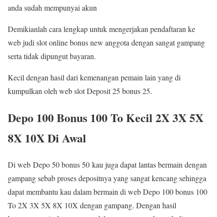
anda sudah mempunyai akun
Demikianlah cara lengkap untuk mengerjakan pendaftaran ke
web judi slot online bonus new anggota dengan sangat gampang
serta tidak dipungut bayaran.
Kecil dengan hasil dari kemenangan pemain lain yang di
kumpulkan oleh web slot Deposit 25 bonus 25.
Depo 100 Bonus 100 To Kecil 2X 3X 5X
8X 10X Di Awal
Di web Depo 50 bonus 50 kau juga dapat lantas bermain dengan
gampang sebab proses depositnya yang sangat kencang sehingga
dapat membantu kau dalam bermain di web Depo 100 bonus 100
To 2X 3X 5X 8X 10X dengan gampang. Dengan hasil