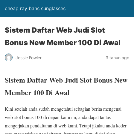
cheap ray bans sunglasses
Sistem Daftar Web Judi Slot
Bonus New Member 100 Di Awal
Jessie Fowler
3 tahun ago
Sistem Daftar Web Judi Slot Bonus New
Member 100 Di Awal
Kini setelah anda sudah mengetahui sebagian berita mengenai
web slot bonus 100 di depan kami ini, anda dapat lantas
mengerjakan pendaftaran di web kami. Tetapi jikalau anda keder
cara mengerjakan pendaftaran, karenanya kami disini akan