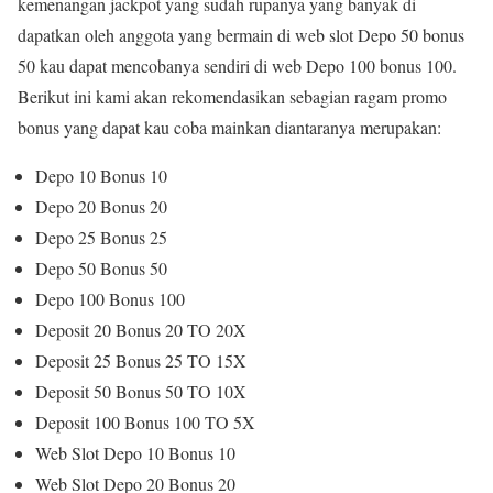
kemenangan jackpot yang sudah rupanya yang banyak di
dapatkan oleh anggota yang bermain di web slot Depo 50 bonus
50 kau dapat mencobanya sendiri di web Depo 100 bonus 100.
Berikut ini kami akan rekomendasikan sebagian ragam promo
bonus yang dapat kau coba mainkan diantaranya merupakan:
Depo 10 Bonus 10
Depo 20 Bonus 20
Depo 25 Bonus 25
Depo 50 Bonus 50
Depo 100 Bonus 100
Deposit 20 Bonus 20 TO 20X
Deposit 25 Bonus 25 TO 15X
Deposit 50 Bonus 50 TO 10X
Deposit 100 Bonus 100 TO 5X
Web Slot Depo 10 Bonus 10
Web Slot Depo 20 Bonus 20