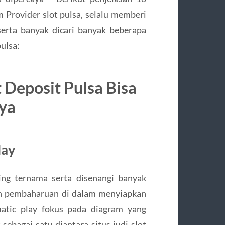
m Provider slot pulsa, selalu memberi
erta banyak dicari banyak beberapa
pulsa:
t Deposit Pulsa Bisa
ya
lay
ing ternama serta disenangi banyak
an pembaharuan di dalam menyiapkan
atic play fokus pada diagram yang
 sebagai satu diantara situs judi slot