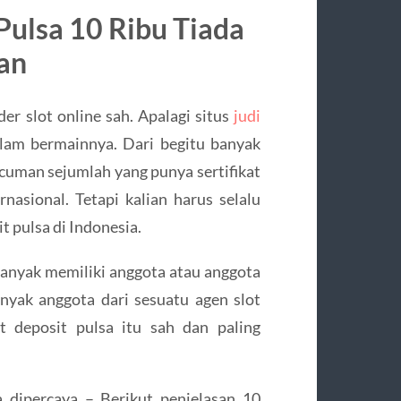
 Pulsa 10 Ribu Tiada
an
der slot online sah. Apalagi situs
judi
lam bermainnya. Dari begitu banyak
 cuman sejumlah yang punya sertifikat
rnasional. Tetapi kalian harus selalu
it pulsa di Indonesia.
 banyak memiliki anggota atau anggota
nyak anggota dari sesuatu agen slot
t deposit pulsa itu sah dan paling
a dipercaya – Berikut penjelasan 10