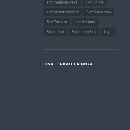
slot mahjong ways
Slot Online
slot server thailand
Slot Spaceman
Slot Terbaru
slot thailand
Spaceman
Spaceman Slot
togel
LINK TERKAIT LAINNYA