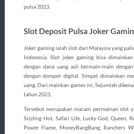
pulsa 2023.
Slot Deposit Pulsa Joker Gami
Joker gaming ialah slot dari Malaysia yang pal
Indonesia. Slot joker gaming bisa dimaink
dengan dana uang asli bermain-main dengan
dengan dompet digital. Simpel dimainkan 
uang. Dari mainkan games ini, Sejumlah dikena
tahun 2023.
Tersebut merupakan macam permainan slot ya
Sizzling Hot, Safari Life, Lucky God, Queen,
Power Flame, MoneyBangBang, Ranchers Wea