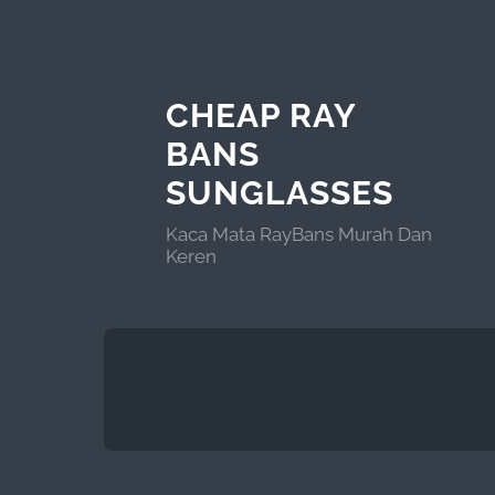
CHEAP RAY
BANS
SUNGLASSES
Kaca Mata RayBans Murah Dan
Keren