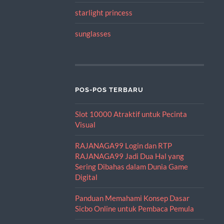
starlight princess
sunglasses
POS-POS TERBARU
Slot 10000 Atraktif untuk Pecinta
Visual
RAJANAGA99 Login dan RTP
RAJANAGA99 Jadi Dua Hal yang
Sering Dibahas dalam Dunia Game
Digital
Panduan Memahami Konsep Dasar
Sicbo Online untuk Pembaca Pemula