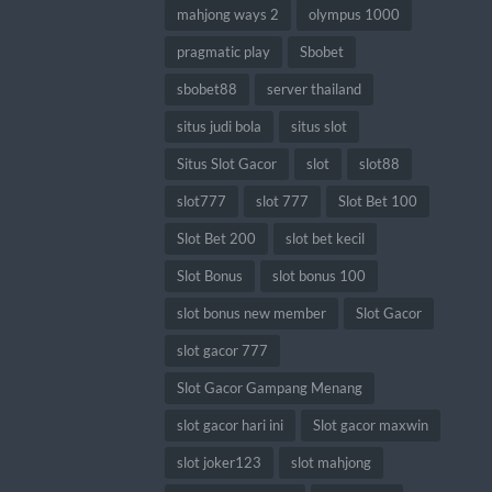
mahjong ways 2
olympus 1000
pragmatic play
Sbobet
sbobet88
server thailand
situs judi bola
situs slot
Situs Slot Gacor
slot
slot88
slot777
slot 777
Slot Bet 100
Slot Bet 200
slot bet kecil
Slot Bonus
slot bonus 100
slot bonus new member
Slot Gacor
slot gacor 777
Slot Gacor Gampang Menang
slot gacor hari ini
Slot gacor maxwin
slot joker123
slot mahjong