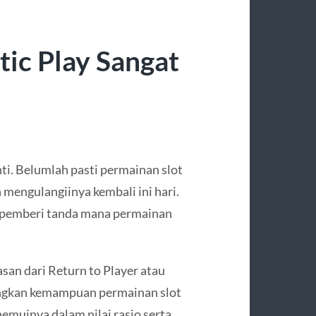
tic Play Sangat
nti. Belumlah pasti permainan slot
mengulangiinya kembali ini hari.
u pemberi tanda mana permainan
san dari Return to Player atau
ngkan kemampuan permainan slot
muinya dalam nilai rasio serta