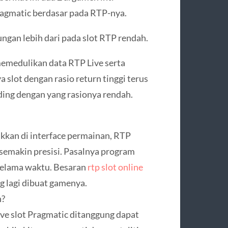
gmatic berdasar pada RTP-nya.
ungan lebih dari pada slot RTP rendah.
emedulikan data RTP Live serta
 slot dengan rasio return tinggi terus
ing dengan yang rasionya rendah.
kkan di interface permainan, RTP
r semakin presisi. Pasalnya program
 selama waktu. Besaran
rtp slot online
g lagi dibuat gamenya.
n?
ve slot Pragmatic ditanggung dapat