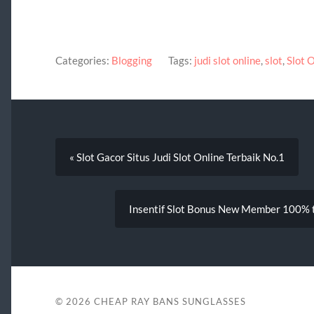
Categories:
Blogging
Tags:
judi slot online
,
slot
,
Slot 
« Slot Gacor Situs Judi Slot Online Terbaik No.1
Insentif Slot Bonus New Member 100% t
© 2026
CHEAP RAY BANS SUNGLASSES