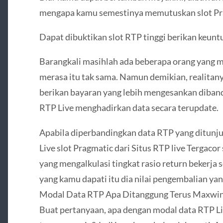
mengapa kamu semestinya memutuskan slot Pra
Dapat dibuktikan slot RTP tinggi berikan keunt
Barangkali masihlah ada beberapa orang yang m
merasa itu tak sama. Namun demikian, realitanya
berikan bayaran yang lebih mengesankan diband
RTP Live menghadirkan data secara terupdate.
Apabila diperbandingkan data RTP yang ditunju
Live slot Pragmatic dari Situs RTP live Tergaco
yang mengalkulasi tingkat rasio return bekerja
yang kamu dapati itu dia nilai pengembalian yan
Modal Data RTP Apa Ditanggung Terus Maxwi
Buat pertanyaan, apa dengan modal data RTP Li