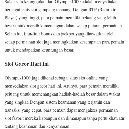
Salah satu keunggulan dari Olympus1000 adalah menyediakan
berbagai jenis slot gampang menang. Dengan RTP (Return to
Player) yang tinggi, para pemain memiliki peluang yang lebih
besar untuk meraih kemenangan dalam setiap putaran permainan.
Selain itu, fitur-fitur bonus dan jackpot yang ditawarkan oleh
setiap permainan slot juga meningkatkan kesempatan para pemain
untuk mendapatkan keuntungan besar.
Slot Gacor Hari Ini
Olympus1000 juga dikenal sebagai situs slot online yang
menyediakan slot gacor hari ini. Artinya, para pemain memiliki
peluang untuk memenangkan hadiah-hadiah besar dalam waktu
yang singkat. Dengan sistem keamanan yang terjamin dan
transaksi yang cepat, para pemain dapat mengakses permainan
slot favorit mereka kapanpun dan dimanapun tanpa perlu khawatir
tentang keamanan dan kenyamanan.