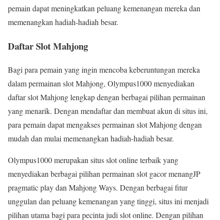
pemain dapat meningkatkan peluang kemenangan mereka dan
memenangkan hadiah-hadiah besar.
Daftar Slot Mahjong
Bagi para pemain yang ingin mencoba keberuntungan mereka
dalam permainan slot Mahjong, Olympus1000 menyediakan
daftar slot Mahjong lengkap dengan berbagai pilihan permainan
yang menarik. Dengan mendaftar dan membuat akun di situs ini,
para pemain dapat mengakses permainan slot Mahjong dengan
mudah dan mulai memenangkan hadiah-hadiah besar.
Olympus1000 merupakan situs slot online terbaik yang
menyediakan berbagai pilihan permainan slot gacor menangJP
pragmatic play dan Mahjong Ways. Dengan berbagai fitur
unggulan dan peluang kemenangan yang tinggi, situs ini menjadi
pilihan utama bagi para pecinta judi slot online. Dengan pilihan