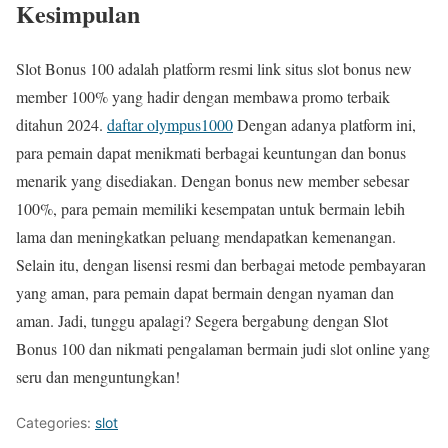
Kesimpulan
Slot Bonus 100 adalah platform resmi link situs slot bonus new
member 100% yang hadir dengan membawa promo terbaik
ditahun 2024.
daftar olympus1000
Dengan adanya platform ini,
para pemain dapat menikmati berbagai keuntungan dan bonus
menarik yang disediakan. Dengan bonus new member sebesar
100%, para pemain memiliki kesempatan untuk bermain lebih
lama dan meningkatkan peluang mendapatkan kemenangan.
Selain itu, dengan lisensi resmi dan berbagai metode pembayaran
yang aman, para pemain dapat bermain dengan nyaman dan
aman. Jadi, tunggu apalagi? Segera bergabung dengan Slot
Bonus 100 dan nikmati pengalaman bermain judi slot online yang
seru dan menguntungkan!
Categories:
slot