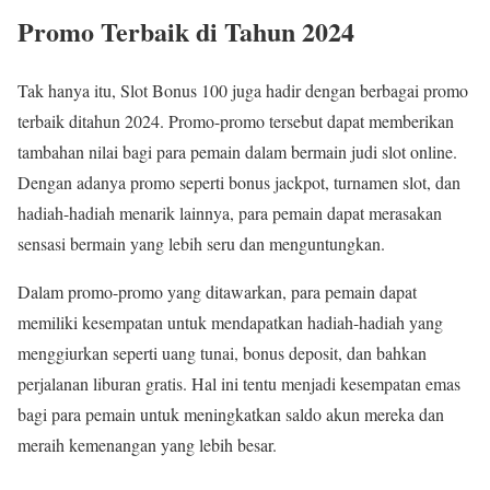
Promo Terbaik di Tahun 2024
Tak hanya itu, Slot Bonus 100 juga hadir dengan berbagai promo
terbaik ditahun 2024. Promo-promo tersebut dapat memberikan
tambahan nilai bagi para pemain dalam bermain judi slot online.
Dengan adanya promo seperti bonus jackpot, turnamen slot, dan
hadiah-hadiah menarik lainnya, para pemain dapat merasakan
sensasi bermain yang lebih seru dan menguntungkan.
Dalam promo-promo yang ditawarkan, para pemain dapat
memiliki kesempatan untuk mendapatkan hadiah-hadiah yang
menggiurkan seperti uang tunai, bonus deposit, dan bahkan
perjalanan liburan gratis. Hal ini tentu menjadi kesempatan emas
bagi para pemain untuk meningkatkan saldo akun mereka dan
meraih kemenangan yang lebih besar.