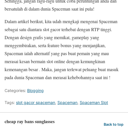
Sehingga, jangan ragu-ragu untuk coba peruntungan anda dan
bersatulah di dalam dunia Spaceman saat ini pula!
Dalam artikel berikut, kita udah mengkaji mengenai Spaceman
sebagai satu diantara slot gacor terhebat dengan RTP tinggi.
Dengan design grafis yang memikat, gameplay yang
menggembirakan, serta feature bonus yang menjanjikan,
Spaceman ialah alternatif yang pas buat pemain yang mau
merasai kesan bermain slot online dengan kemungkinan
kemenangan besar . Maka, jangan terlewat peluang buat masuk
pada dunia Spaceman dan merasai kehebohannya saat ini !
Categories:
Blogging
Tags:
slot gacor spaceman
,
Spaceman
,
Spaceman Slot
cheap ray bans sunglasses
Back to top