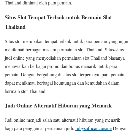
Thailand diminati oleh para pemain.
Situs Slot Tempat Terbaik untuk Bermain Slot
Thailand
Situs slot merupakan tempat terbaik untuk para pemain yang ingin
menikmati berbagai macam permainan slot Thailand. Situs-situs
judi online yang menyediakan permainan slot Thailand biasanya
menawarkan berbagai promo dan bonus menarik untuk para
pemain. Dengan bergabung di situs slot terpercaya, para pemain
dapat menikmati berbagai keuntungan dan kemudahan dalam
bermain slot Thailand.
Judi Online Alternatif Hiburan yang Menarik
Judi online menjadi salah satu alternatif hiburan yang menarik
bagi para penggemar permainan judi.
rubysafricancuisine
Dengan