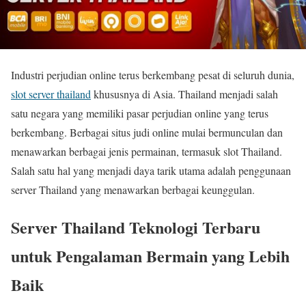
Industri perjudian online terus berkembang pesat di seluruh dunia,
slot server thailand
khususnya di Asia. Thailand menjadi salah
satu negara yang memiliki pasar perjudian online yang terus
berkembang. Berbagai situs judi online mulai bermunculan dan
menawarkan berbagai jenis permainan, termasuk slot Thailand.
Salah satu hal yang menjadi daya tarik utama adalah penggunaan
server Thailand yang menawarkan berbagai keunggulan.
Server Thailand Teknologi Terbaru
untuk Pengalaman Bermain yang Lebih
Baik