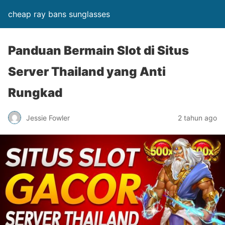
cheap ray bans sunglasses
Panduan Bermain Slot di Situs
Server Thailand yang Anti
Rungkad
Jessie Fowler
2 tahun ago