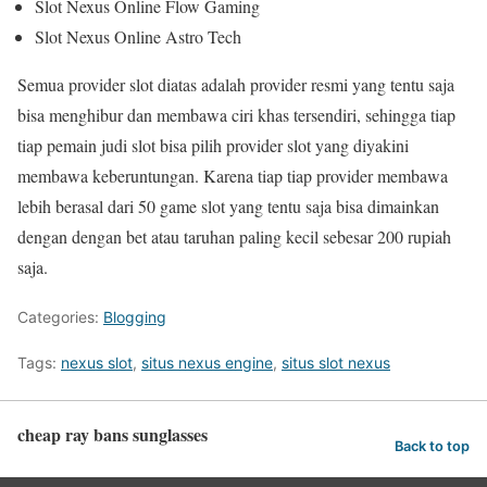
Slot Nexus Online Flow Gaming
Slot Nexus Online Astro Tech
Semua provider slot diatas adalah provider resmi yang tentu saja
bisa menghibur dan membawa ciri khas tersendiri, sehingga tiap
tiap pemain judi slot bisa pilih provider slot yang diyakini
membawa keberuntungan. Karena tiap tiap provider membawa
lebih berasal dari 50 game slot yang tentu saja bisa dimainkan
dengan dengan bet atau taruhan paling kecil sebesar 200 rupiah
saja.
Categories:
Blogging
Tags:
nexus slot
,
situs nexus engine
,
situs slot nexus
cheap ray bans sunglasses
Back to top