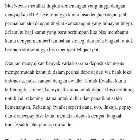
Slot Nexus memiliki tingkat kemenangan yang tinggi dengan
menyajikan RTP Live sehingga kamu bisa dengan ringan pilih
permainan slot dengan tingkat kemenangan yang lumayan tinggi.
Selain itu bagi kamu yang baru berhimpun kita bisa membantu
kamu dengan memberi tambahan strategi dan pola langkah untuk
bermain slot sehingga bisa memperoleh jackpot.
Dengan menyajikan banyak variasi sarana deposit slot nexus
mempermudah kamu di dalam perihal deposit dari via bank lokal
indonesia, pulsa sampai dengan ewallet. Untuk Ewallet kamu
terhitung bisa memakai nya tak cuma untuk deposit bisa terhitung
untuk jadi rekening utama untuk daftar dan penarikan saldo
kemenangan. Rekening ewallet seperti dana, ovo, linkaja, gopay
dan shopeepay bisa kamu memakai deposit dengan langkah
transfe saldo ataupun top up saldo.