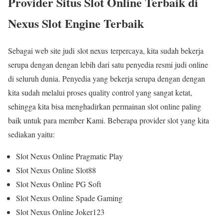
Provider Situs Slot Online Terbaik di
Nexus Slot Engine Terbaik
Sebagai web site judi slot nexus terpercaya, kita sudah bekerja
serupa dengan dengan lebih dari satu penyedia resmi judi online
di seluruh dunia. Penyedia yang bekerja serupa dengan dengan
kita sudah melalui proses quality control yang sangat ketat,
sehingga kita bisa menghadirkan permainan slot online paling
baik untuk para member Kami. Beberapa provider slot yang kita
sediakan yaitu:
Slot Nexus Online Pragmatic Play
Slot Nexus Online Slot88
Slot Nexus Online PG Soft
Slot Nexus Online Spade Gaming
Slot Nexus Online Joker123