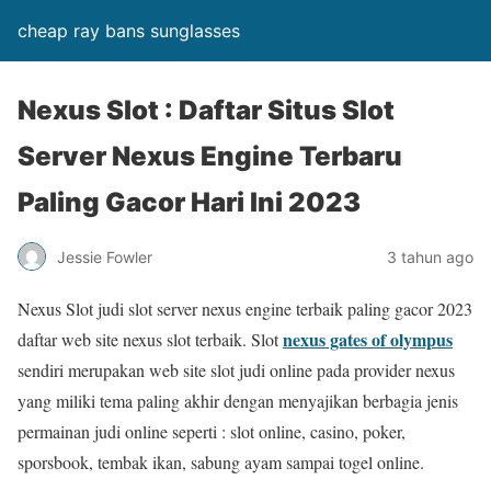
cheap ray bans sunglasses
Nexus Slot : Daftar Situs Slot
Server Nexus Engine Terbaru
Paling Gacor Hari Ini 2023
Jessie Fowler
3 tahun ago
Nexus Slot judi slot server nexus engine terbaik paling gacor 2023
nexus gates of olympus
daftar web site nexus slot terbaik. Slot
sendiri merupakan web site slot judi online pada provider nexus
yang miliki tema paling akhir dengan menyajikan berbagia jenis
permainan judi online seperti : slot online, casino, poker,
sporsbook, tembak ikan, sabung ayam sampai togel online.