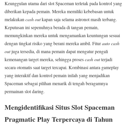
Keunggulan utama dari slot Spaceman terletak pada kontrol yang
diberikan kepada pemain. Mereka memiliki kebebasan untuk
melakukan
cash out
kapan saja selama astronot masih terbang.
Keputusan ini sepenuhnya berada di tangan pemain,
memungkinkan mereka untuk mengamankan keuntungan sesuai
dengan tingkat risiko yang berani mereka ambil. Fitur
auto cash
out
juga tersedia, di mana pemain dapat mengatur pengali
kemenangan target mereka, sehingga proses
cash out
terjadi
secara otomatis saat target tercapai. Kombinasi antara gameplay
yang interaktif dan kontrol pemain inilah yang menjadikan
Spaceman sebagai pilihan menarik di tengah beragamnya
permainan slot daring.
Mengidentifikasi Situs Slot Spaceman
Pragmatic Play Terpercaya di Tahun