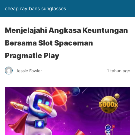
cheap ray bans sunglasses
Menjelajahi Angkasa Keuntungan
Bersama Slot Spaceman
Pragmatic Play
Jessie Fowler
1 tahun ago