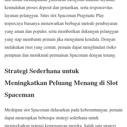
kemudahan proses deposit dan penarikan, serta responsivitas
layanan pelanggan. Situs slot Spaceman Pragmatic Play
terpercaya biasanya menawarkan berbagai metode pembayaran
yang aman dan populer, serta memberikan dukungan pelanggan
yang siap membantu pemain jika mengalami kendala. Dengan
melakukan riset yang cermat, pemain dapat menghindari risiko
penipuan dan menikmati permainan Spaceman dengan tenang.
Strategi Sederhana untuk
Meningkatkan Peluang Menang di Slot
Spaceman
Meskipun slot Spaceman didasarkan pada keberuntungan, pemain
dapat menerapkan beberapa strategi sederhana untuk
meningkatkan potensi kemenangan mereka. Salah satu strategi