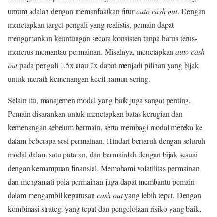
umum adalah dengan memanfaatkan fitur
auto cash out
. Dengan
menetapkan target pengali yang realistis, pemain dapat
mengamankan keuntungan secara konsisten tanpa harus terus-
menerus memantau permainan. Misalnya, menetapkan
auto cash
out
pada pengali 1.5x atau 2x dapat menjadi pilihan yang bijak
untuk meraih kemenangan kecil namun sering.
Selain itu, manajemen modal yang baik juga sangat penting.
Pemain disarankan untuk menetapkan batas kerugian dan
kemenangan sebelum bermain, serta membagi modal mereka ke
dalam beberapa sesi permainan. Hindari bertaruh dengan seluruh
modal dalam satu putaran, dan bermainlah dengan bijak sesuai
dengan kemampuan finansial. Memahami volatilitas permainan
dan mengamati pola permainan juga dapat membantu pemain
dalam mengambil keputusan
cash out
yang lebih tepat. Dengan
kombinasi strategi yang tepat dan pengelolaan risiko yang baik,