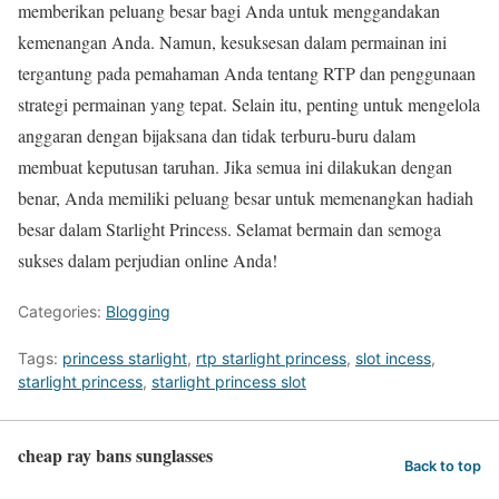
memberikan peluang besar bagi Anda untuk menggandakan
kemenangan Anda. Namun, kesuksesan dalam permainan ini
tergantung pada pemahaman Anda tentang RTP dan penggunaan
strategi permainan yang tepat. Selain itu, penting untuk mengelola
anggaran dengan bijaksana dan tidak terburu-buru dalam
membuat keputusan taruhan. Jika semua ini dilakukan dengan
benar, Anda memiliki peluang besar untuk memenangkan hadiah
besar dalam Starlight Princess. Selamat bermain dan semoga
sukses dalam perjudian online Anda!
Categories:
Blogging
Tags:
princess starlight
,
rtp starlight princess
,
slot incess
,
starlight princess
,
starlight princess slot
cheap ray bans sunglasses
Back to top