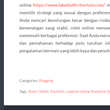
online
https://www.lakebluffcriterium.com/
me
memilih strategi yang sesuai dengan prefere
Anda mencari keuntungan besar dengan risiko 
kemenangan yang stabil, rolet online meny
memenuhi berbagai preferensi. Saat Anda meram
dan pemahaman terhadap jenis taruhan i
pengalaman bermain yang lebih kaya dan penuh t
Categories:
Blogging
Tags:
Rolet Online
,
Roulette
,
roulette online
,
Roulette On