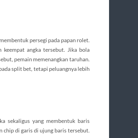
 membentuk persegi pada papan rolet.
 keempat angka tersebut. Jika bola
rsebut, pemain memenangkan taruhan.
ada split bet, tetapi peluangnya lebih
gka sekaligus yang membentuk baris
chip di garis di ujung baris tersebut.