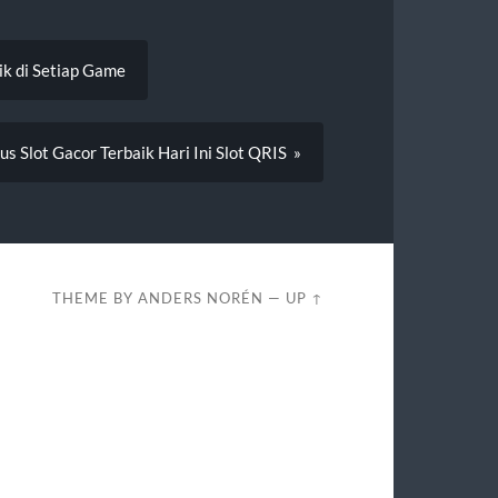
ik di Setiap Game
s Slot Gacor Terbaik Hari Ini Slot QRIS »
THEME BY
ANDERS NORÉN
—
UP ↑