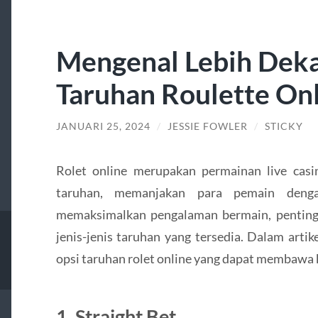
Mengenal Lebih Dekat
Taruhan Roulette On
JANUARI 25, 2024
/
JESSIE FOWLER
/
STICKY
Rolet online merupakan permainan live cas
taruhan, memanjakan para pemain deng
memaksimalkan pengalaman bermain, pentin
jenis-jenis taruhan yang tersedia. Dalam artik
opsi taruhan rolet online yang dapat membawa
1. Straight Bet