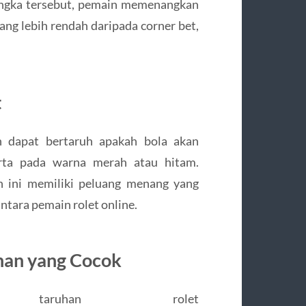
 angka tersebut, pemain memenangkan
ng lebih rendah daripada corner bet,
t
in dapat bertaruh apakah bola akan
erta pada warna merah atau hitam.
n ini memiliki peluang menang yang
ntara pemain rolet online.
han yang Cocok
s taruhan rolet