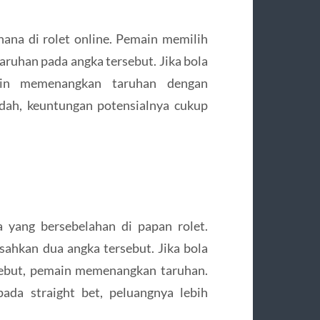
rhana di rolet online. Pemain memilih
aruhan pada angka tersebut. Jika bola
ain memenangkan taruhan dengan
dah, keuntungan potensialnya cukup
 yang bersebelahan di papan rolet.
ahkan dua angka tersebut. Jika bola
sebut, pemain memenangkan taruhan.
ada straight bet, peluangnya lebih