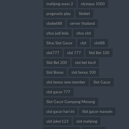
mahjong ways 2
olympus 1000
pragmatic play
Sbobet
sbobet88
server thailand
situs judi bola
situs slot
Situs Slot Gacor
slot
slot88
slot777
slot 777
Slot Bet 100
Slot Bet 200
slot bet kecil
Slot Bonus
slot bonus 100
slot bonus new member
Slot Gacor
slot gacor 777
Slot Gacor Gampang Menang
slot gacor hari ini
Slot gacor maxwin
slot joker123
slot mahjong