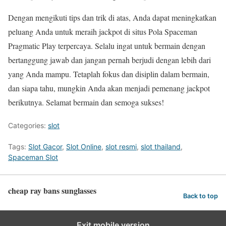
Dengan mengikuti tips dan trik di atas, Anda dapat meningkatkan
peluang Anda untuk meraih jackpot di situs Pola Spaceman
Pragmatic Play terpercaya. Selalu ingat untuk bermain dengan
bertanggung jawab dan jangan pernah berjudi dengan lebih dari
yang Anda mampu. Tetaplah fokus dan disiplin dalam bermain,
dan siapa tahu, mungkin Anda akan menjadi pemenang jackpot
berikutnya. Selamat bermain dan semoga sukses!
Categories:
slot
Tags:
Slot Gacor
,
Slot Online
,
slot resmi
,
slot thailand
,
Spaceman Slot
cheap ray bans sunglasses
Back to top
Exit mobile version