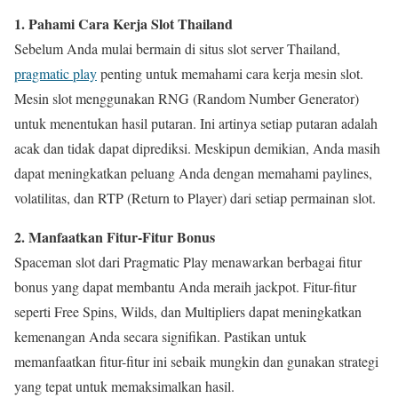
1. Pahami Cara Kerja Slot Thailand
Sebelum Anda mulai bermain di situs slot server Thailand,
pragmatic play
penting untuk memahami cara kerja mesin slot.
Mesin slot menggunakan RNG (Random Number Generator)
untuk menentukan hasil putaran. Ini artinya setiap putaran adalah
acak dan tidak dapat diprediksi. Meskipun demikian, Anda masih
dapat meningkatkan peluang Anda dengan memahami paylines,
volatilitas, dan RTP (Return to Player) dari setiap permainan slot.
2. Manfaatkan Fitur-Fitur Bonus
Spaceman slot dari Pragmatic Play menawarkan berbagai fitur
bonus yang dapat membantu Anda meraih jackpot. Fitur-fitur
seperti Free Spins, Wilds, dan Multipliers dapat meningkatkan
kemenangan Anda secara signifikan. Pastikan untuk
memanfaatkan fitur-fitur ini sebaik mungkin dan gunakan strategi
yang tepat untuk memaksimalkan hasil.