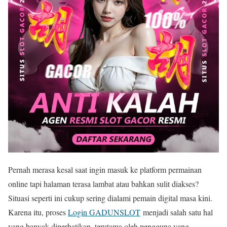
Pernah merasa kesal saat ingin masuk ke platform permainan
online tapi halaman terasa lambat atau bahkan sulit diakses?
Situasi seperti ini cukup sering dialami pemain digital masa kini.
Karena itu, proses
Login GADUNSLOT
menjadi salah satu hal
yang banyak diperhatikan, terutama oleh pengguna yang