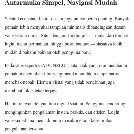
Antarmuka Simpel, Navigasi Mudah
Selain kecepatan, faktor desain juga punya peran penting. Banyak
pemain lebih menyukai tampilan minimalis dibandingkan desain
yang terlalu ramai. Situs dengan struktur jelas—mulai dari tombol
login, menu permainan, hingga pusat bantuan—biasanya lebih
mudah dipahami bahkan oleh pengguna baru.
Pada situs seperti GADUNSLOT, tata letak yang rapi membantu
pemain menemukan fitur yang mereka butuhkan tanpa harus
menebak-nebak. Elemen visual yang tidak berlebihan juga
membuat fokus tetap terjaga.
Hal ini relevan dengan tren digital saat ini. Pengguna cenderung
menginginkan pengalaman instan, praktis, dan efisien. Login
yang sederhana menjadi pintu masuk menuju keseluruhan
pengalaman tersebut.