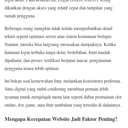
dikaitkan dengan akses yang relatif cepat dan tampilan yang
ramah pengguna.
Beberapa orang mungkin tidak terlalu memperhatikan detail
teknis seperti optimasi server atau sistem keamanan berlapis.
Namun, mereka bisa langsung merasakan dampaknya. Ketika
halaman login terbuka tanpa delay berlebihan, form mudah
dipahami, dan proses verifikasi berjalan lancar, pengalaman
pengguna terasa lebih optimal.
Ini bukan soal kemewahan fitur, melainkan konsistensi performa.
Situs digital yang stabil cenderung membuat pemain lebih
nyaman untuk menjelajah menu lain seperti daftar permainan slot
online, live game, atau fitur tambahan yang tersedia di dalamnya.
Mengapa Kecepatan Website Jadi Faktor Penting?