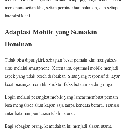
merespons setiap klik, setiap perpindahan halaman, dan setiap
interaksi kecil.
Adaptasi Mobile yang Semakin
Dominan
Tidak bisa dipungkiri, sebagian besar pemain kini mengakses
situs melalui smartphone. Karena itu, optimasi mobile menjadi
aspek yang tidak boleh diabaikan. Situs yang responsif di layar
kecil biasanya memiliki struktur fleksibel dan loading ringan.
Login melalui perangkat mobile yang lancar membuat pemain
bisa mengakses akun kapan saja tanpa kendala berarti. Transisi
antar halaman pun terasa lebih natural.
Bagi sebagian orang, kemudahan ini menjadi alasan utama