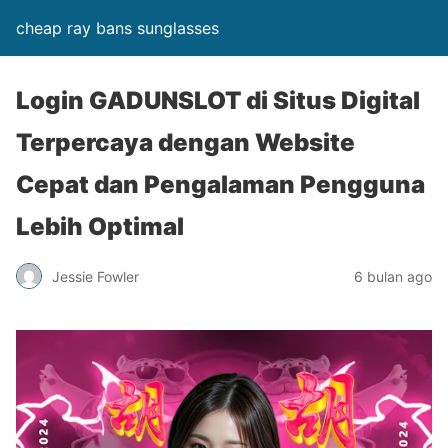
cheap ray bans sunglasses
Login GADUNSLOT di Situs Digital
Terpercaya dengan Website
Cepat dan Pengalaman Pengguna
Lebih Optimal
Jessie Fowler
6 bulan ago