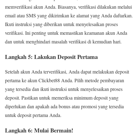
memverifikasi akun Anda. Biasanya, verifikasi dilakukan melalui
email atau SMS yang dikirimkan ke alamat yang Anda daftarkan.
Ikuti instruksi yang diberikan untuk menyelesaikan proses
verifikasi. Ini penting untuk memastikan keamanan akun Anda
dan untuk menghindari masalah verifikasi di kemudian hari.
Langkah 5: Lakukan Deposit Pertama
Setelah akun Anda terverifikasi, Anda dapat melakukan deposit
pertama ke akun Clickbet88 Anda. Pilih metode pembayaran
yang tersedia dan ikuti instruksi untuk menyelesaikan proses
deposit. Pastikan untuk memeriksa minimum deposit yang
diperlukan dan apakah ada bonus atau promosi yang tersedia
untuk deposit pertama Anda.
Langkah 6: Mulai Bermain!