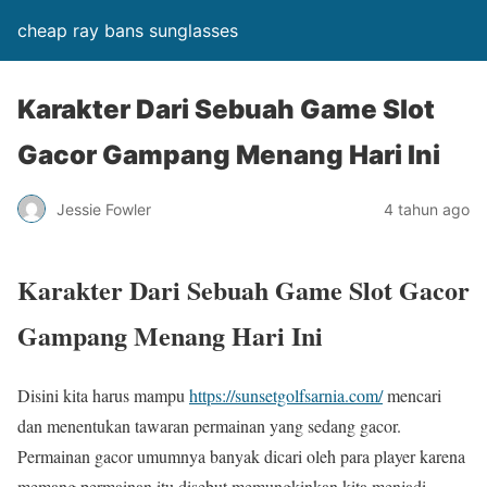
cheap ray bans sunglasses
Karakter Dari Sebuah Game Slot
Gacor Gampang Menang Hari Ini
Jessie Fowler
4 tahun ago
Karakter Dari Sebuah Game Slot Gacor
Gampang Menang Hari Ini
Disini kita harus mampu
https://sunsetgolfsarnia.com/
mencari
dan menentukan tawaran permainan yang sedang gacor.
Permainan gacor umumnya banyak dicari oleh para player karena
memang permainan itu disebut memungkinkan kita menjadi