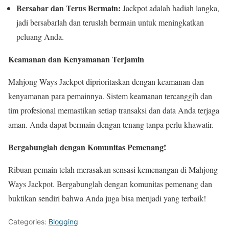
Bersabar dan Terus Bermain:
Jackpot adalah hadiah langka,
jadi bersabarlah dan teruslah bermain untuk meningkatkan
peluang Anda.
Keamanan dan Kenyamanan Terjamin
Mahjong Ways Jackpot diprioritaskan dengan keamanan dan
kenyamanan para pemainnya. Sistem keamanan tercanggih dan
tim profesional memastikan setiap transaksi dan data Anda terjaga
aman. Anda dapat bermain dengan tenang tanpa perlu khawatir.
Bergabunglah dengan Komunitas Pemenang!
Ribuan pemain telah merasakan sensasi kemenangan di Mahjong
Ways Jackpot. Bergabunglah dengan komunitas pemenang dan
buktikan sendiri bahwa Anda juga bisa menjadi yang terbaik!
Categories:
Blogging