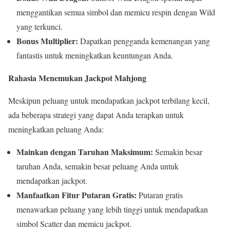
menggantikan semua simbol dan memicu respin dengan Wild
yang terkunci.
Bonus Multiplier:
Dapatkan pengganda kemenangan yang
fantastis untuk meningkatkan keuntungan Anda.
Rahasia Menemukan Jackpot Mahjong
Meskipun peluang untuk mendapatkan jackpot terbilang kecil,
ada beberapa strategi yang dapat Anda terapkan untuk
meningkatkan peluang Anda:
Mainkan dengan Taruhan Maksimum:
Semakin besar
taruhan Anda, semakin besar peluang Anda untuk
mendapatkan jackpot.
Manfaatkan Fitur Putaran Gratis:
Putaran gratis
menawarkan peluang yang lebih tinggi untuk mendapatkan
simbol Scatter dan memicu jackpot.