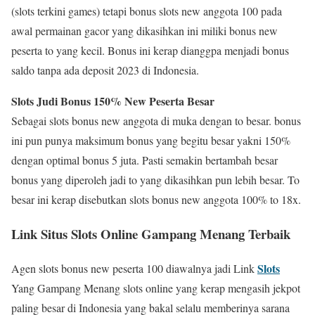
(slots terkini games) tetapi bonus slots new anggota 100 pada
awal permainan gacor yang dikasihkan ini miliki bonus new
peserta to yang kecil. Bonus ini kerap dianggpa menjadi bonus
saldo tanpa ada deposit 2023 di Indonesia.
Slots Judi Bonus 150% New Peserta Besar
Sebagai slots bonus new anggota di muka dengan to besar. bonus
ini pun punya maksimum bonus yang begitu besar yakni 150%
dengan optimal bonus 5 juta. Pasti semakin bertambah besar
bonus yang diperoleh jadi to yang dikasihkan pun lebih besar. To
besar ini kerap disebutkan slots bonus new anggota 100% to 18x.
Link Situs Slots Online Gampang Menang Terbaik
Slots
Agen slots bonus new peserta 100 diawalnya jadi Link
Yang Gampang Menang slots online yang kerap mengasih jekpot
paling besar di Indonesia yang bakal selalu memberinya sarana