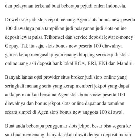
dan pelayanan terkenal buat beberapa pejudi onlen Indonesia.
Di web-site judi slots cepat menang Agen slots bonus new peserta
100 diawalnya pula tampilkan judi pelayanan judi slots online
deposit lewat pulsa Telkomsel dan service deposit lewat e-money
Gopay. Tak itu saja, slots bonus new peserta 100 diawalnya
games kerap mengasih juga menang ditopang service judi slots
online uang asli deposit bank lokal BCA, BRI, BNI dan Mandiri.
Banyak lantas opsi provider situs broker judi slots online yang
seringkali menang serta yang kerap memberi jekpot yang dapat
anda permainkan bersama Agen slots bonus new peserta 100
diawalnya dan bonus jekpot slots online dapat anda temukan
secara simpel di Agen slots bonus new anggota 100 di awal.
Buat anda beberapa penggemar slots jekpot besar bisa segera ke
sini buat memenangi banyak sekali duwit dengan deposit murah