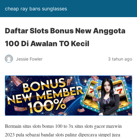
cheap ray bans sunglasses
Daftar Slots Bonus New Anggota
100 Di Awalan TO Kecil
Jessie Fowler
3 tahun ago
Bermain situs slots bonus 100 to 3x situs slots gacor maxwin
2023 pula sebagai bandar slots paling dipercaya simpel juga