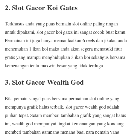
2. Slot Gacor Koi Gates
Terkhusus anda yang puas bermain slot online paling ringan
untuk dipahami, slot gacor koi gates ini sangat cocok buat kamu.
Permainan ini juga hanya memanfaatkan 6 reels dan jikalau anda
menemukan 1 ikan koi maka anda akan segera memasuki fitur
gratis yang mampu menghidupkan 3 ikan koi sekaligus bersama
kemenangan tentu maxwin besar yang tidak terduga.
3. Slot Gacor Wealth God
Bila pemain sangat puas bersama permainan slot online yang
mempunya grafik halus terbaik, slot gacor wealth god adalah
pilihan tepat. Selain memberi tambahan grafik yang sangat halus
ini, wealth god mempunyai tingkat kemenangan yang kondang
memberi tambahan gampang menang bagi para pemain yang