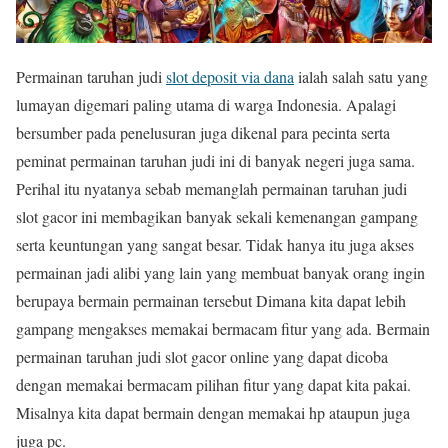
Permainan taruhan judi
slot deposit via dana
ialah salah satu yang
lumayan digemari paling utama di warga Indonesia. Apalagi
bersumber pada penelusuran juga dikenal para pecinta serta
peminat permainan taruhan judi ini di banyak negeri juga sama.
Perihal itu nyatanya sebab memanglah permainan taruhan judi
slot gacor ini membagikan banyak sekali kemenangan gampang
serta keuntungan yang sangat besar. Tidak hanya itu juga akses
permainan jadi alibi yang lain yang membuat banyak orang ingin
berupaya bermain permainan tersebut Dimana kita dapat lebih
gampang mengakses memakai bermacam fitur yang ada. Bermain
permainan taruhan judi slot gacor online yang dapat dicoba
dengan memakai bermacam pilihan fitur yang dapat kita pakai.
Misalnya kita dapat bermain dengan memakai hp ataupun juga
juga pc.