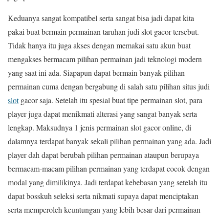
Keduanya sangat kompatibel serta sangat bisa jadi dapat kita
pakai buat bermain permainan taruhan judi slot gacor tersebut.
Tidak hanya itu juga akses dengan memakai satu akun buat
mengakses bermacam pilihan permainan jadi teknologi modern
yang saat ini ada. Siapapun dapat bermain banyak pilihan
permainan cuma dengan bergabung di salah satu pilihan situs judi
slot
gacor saja. Setelah itu spesial buat tipe permainan slot, para
player juga dapat menikmati alterasi yang sangat banyak serta
lengkap. Maksudnya 1 jenis permainan slot gacor online, di
dalamnya terdapat banyak sekali pilihan permainan yang ada. Jadi
player dah dapat berubah pilihan permainan ataupun berupaya
bermacam-macam pilihan permainan yang terdapat cocok dengan
modal yang dimilikinya. Jadi terdapat kebebasan yang setelah itu
dapat bosskuh seleksi serta nikmati supaya dapat menciptakan
serta memperoleh keuntungan yang lebih besar dari permainan