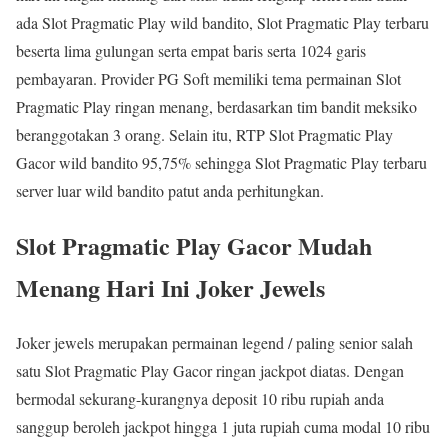
ada Slot Pragmatic Play wild bandito, Slot Pragmatic Play terbaru
beserta lima gulungan serta empat baris serta 1024 garis
pembayaran. Provider PG Soft memiliki tema permainan Slot
Pragmatic Play ringan menang, berdasarkan tim bandit meksiko
beranggotakan 3 orang. Selain itu, RTP Slot Pragmatic Play
Gacor wild bandito 95,75% sehingga Slot Pragmatic Play terbaru
server luar wild bandito patut anda perhitungkan.
Slot Pragmatic Play Gacor Mudah
Menang Hari Ini Joker Jewels
Joker jewels merupakan permainan legend / paling senior salah
satu Slot Pragmatic Play Gacor ringan jackpot diatas. Dengan
bermodal sekurang-kurangnya deposit 10 ribu rupiah anda
sanggup beroleh jackpot hingga 1 juta rupiah cuma modal 10 ribu