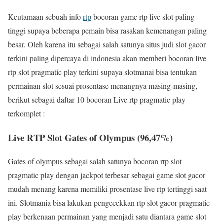
Keutamaan sebuah info
rtp
bocoran game rtp live slot paling
tinggi supaya beberapa pemain bisa rasakan kemenangan paling
besar. Oleh karena itu sebagai salah satunya situs judi slot gacor
terkini paling dipercaya di indonesia akan memberi bocoran live
rtp slot pragmatic play terkini supaya slotmanai bisa tentukan
permainan slot sesuai prosentase menangnya masing-masing,
berikut sebagai daftar 10 bocoran Live rtp pragmatic play
terkomplet :
Live RTP Slot Gates of Olympus (96,47%)
Gates of olympus sebagai salah satunya bocoran rtp slot
pragmatic play dengan jackpot terbesar sebagai game slot gacor
mudah menang karena memiliki prosentase live rtp tertinggi saat
ini. Slotmania bisa lakukan pengecekkan rtp slot gacor pragmatic
play berkenaan permainan yang menjadi satu diantara game slot