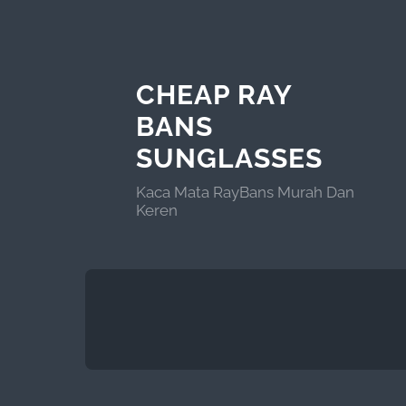
CHEAP RAY
BANS
SUNGLASSES
Kaca Mata RayBans Murah Dan
Keren