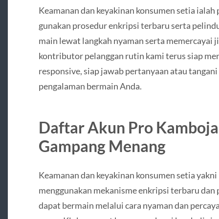
Keamanan dan keyakinan konsumen setia ialah p
gunakan prosedur enkripsi terbaru serta pelind
main lewat langkah nyaman serta memercayai ji
kontributor pelanggan rutin kami terus siap me
responsive, siap jawab pertanyaan atau tangan
pengalaman bermain Anda.
Daftar Akun Pro Kamboja 
Gampang Menang
Keamanan dan keyakinan konsumen setia yakni 
menggunakan mekanisme enkripsi terbaru dan 
dapat bermain melalui cara nyaman dan percaya