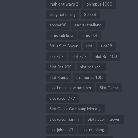
mahjong ways 2
olympus 1000
pragmatic play
Sbobet
sbobet88
server thailand
situs judi bola
situs slot
Situs Slot Gacor
slot
slot88
slot777
slot 777
Slot Bet 100
Slot Bet 200
slot bet kecil
Slot Bonus
slot bonus 100
slot bonus new member
Slot Gacor
slot gacor 777
Slot Gacor Gampang Menang
slot gacor hari ini
Slot gacor maxwin
slot joker123
slot mahjong