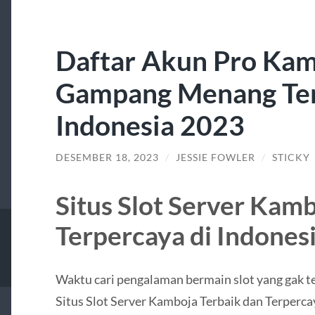
Daftar Akun Pro Kam
Gampang Menang Ter
Indonesia 2023
DESEMBER 18, 2023
/
JESSIE FOWLER
/
STICKY
Situs Slot Server Kamb
Terpercaya di Indones
Waktu cari pengalaman bermain slot yang gak ter
Situs Slot Server Kamboja Terbaik dan Terperc