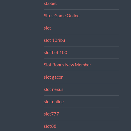
sbobet
Situs Game Online
slot
slot 10ribu
slot bet 100
Slot Bonus New Member
slot gacor
slot nexus
slot online
slot777
slot88