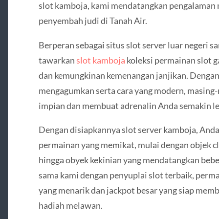
slot kamboja, kami mendatangkan pengalaman 
penyembah judi di Tanah Air.
Berperan sebagai situs slot server luar negeri 
tawarkan
slot kamboja
koleksi permainan slot g
dan kemungkinan kemenangan janjikan. Dengan
mengagumkan serta cara yang modern, masing-m
impian dan membuat adrenalin Anda semakin le
Dengan disiapkannya slot server kamboja, Anda
permainan yang memikat, mulai dengan objek 
hingga obyek kekinian yang mendatangkan bebe
sama kami dengan penyuplai slot terbaik, perma
yang menarik dan jackpot besar yang siap memb
hadiah melawan.