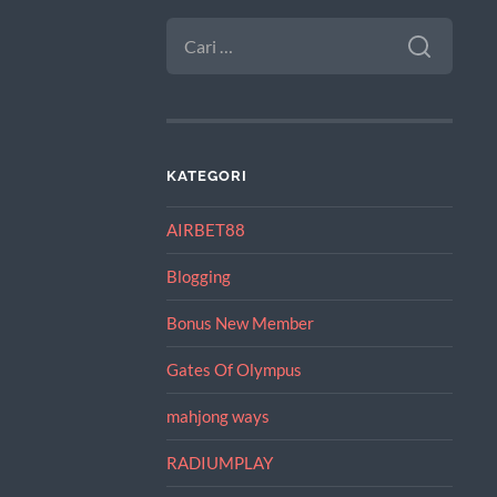
CARI
UNTUK:
KATEGORI
AIRBET88
Blogging
Bonus New Member
Gates Of Olympus
mahjong ways
RADIUMPLAY