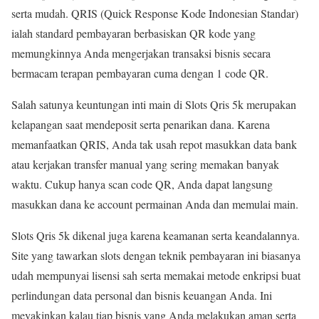
serta mudah. QRIS (Quick Response Kode Indonesian Standar)
ialah standard pembayaran berbasiskan QR kode yang
memungkinnya Anda mengerjakan transaksi bisnis secara
bermacam terapan pembayaran cuma dengan 1 code QR.
Salah satunya keuntungan inti main di Slots Qris 5k merupakan
kelapangan saat mendeposit serta penarikan dana. Karena
memanfaatkan QRIS, Anda tak usah repot masukkan data bank
atau kerjakan transfer manual yang sering memakan banyak
waktu. Cukup hanya scan code QR, Anda dapat langsung
masukkan dana ke account permainan Anda dan memulai main.
Slots Qris 5k dikenal juga karena keamanan serta keandalannya.
Site yang tawarkan slots dengan teknik pembayaran ini biasanya
udah mempunyai lisensi sah serta memakai metode enkripsi buat
perlindungan data personal dan bisnis keuangan Anda. Ini
meyakinkan kalau tiap bisnis yang Anda melakukan aman serta