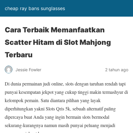
cheap ray bans sunglasses
Cara Terbaik Memanfaatkan
Scatter Hitam di Slot Mahjong
Terbaru
Jessie Fowler
2 tahun ago
Di dunia permainan judi online, slots dengan taruhan rendah tapi
punyai kesempatan jekpot yang cukup tinggi makin termashyur di
kelompok pemain. Satu diantara pilihan yang layak
diperhitungkan yakni Slots Qris 5k, sebuah alternatif paling
dipercaya buat Anda yang ingin bermain slots bermodal
sekurang-kurangnya namun masih punyai peluang menjadi