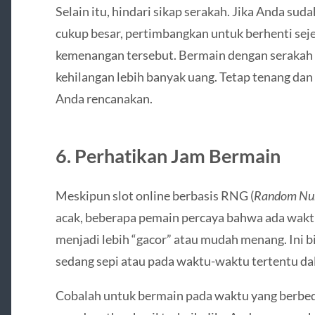
Selain itu, hindari sikap serakah. Jika Anda 
cukup besar, pertimbangkan untuk berhenti sej
kemenangan tersebut. Bermain dengan seraka
kehilangan lebih banyak uang. Tetap tenang dan
Anda rencanakan.
6. Perhatikan Jam Bermain
Meskipun slot online berbasis RNG (
Random Num
acak, beberapa pemain percaya bahwa ada wakt
menjadi lebih “gacor” atau mudah menang. Ini bi
sedang sepi atau pada waktu-waktu tertentu da
Cobalah untuk bermain pada waktu yang berbe