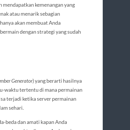
sudah mendapatkan kemenangan yang
enak atau menarik sebagian
h hanya akan membuat Anda
 bermain dengan strategi yang sudah
ber Generator
) yang berarti hasilnya
u-waktu tertentu di mana permainan
sa terjadi ketika server permainan
lam sehari.
da-beda dan amati kapan Anda