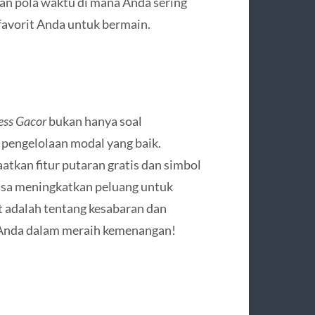
an pola waktu di mana Anda sering
favorit Anda untuk bermain.
cess Gacor
bukan hanya soal
n pengelolaan modal yang baik.
kan fitur putaran gratis dan simbol
 bisa meningkatkan peluang untuk
t adalah tentang kesabaran dan
u Anda dalam meraih kemenangan!