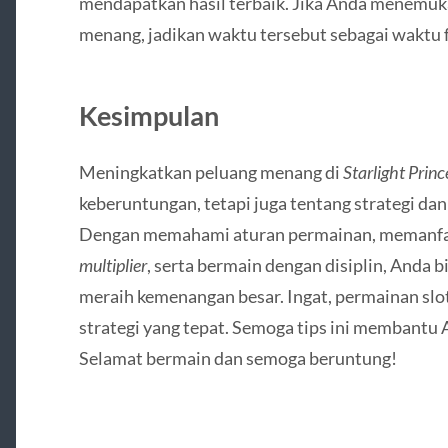
mendapatkan hasil terbaik. Jika Anda menemuk
menang, jadikan waktu tersebut sebagai waktu 
Kesimpulan
Meningkatkan peluang menang di
Starlight Prin
keberuntungan, tetapi juga tentang strategi da
Dengan memahami aturan permainan, memanfaat
multiplier
, serta bermain dengan disiplin, Anda
meraih kemenangan besar. Ingat, permainan slo
strategi yang tepat. Semoga tips ini membant
Selamat bermain dan semoga beruntung!