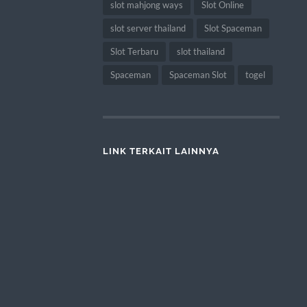
slot mahjong ways
Slot Online
slot server thailand
Slot Spaceman
Slot Terbaru
slot thailand
Spaceman
Spaceman Slot
togel
LINK TERKAIT LAINNYA