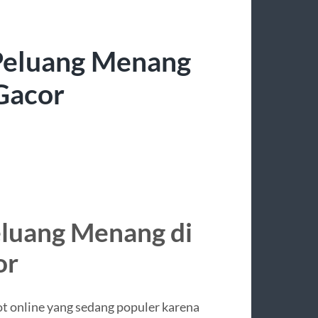
Peluang Menang
 Gacor
luang Menang di
or
ot online yang sedang populer karena