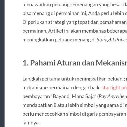
menawarkan peluang kemenangan yang besar dan
bisa menang di permainan ini, Anda perlu lebih
Diperlukan strategi yang tepat dan pemahaman
permainan. Artikel ini akan membahas beberapa 
meningkatkan peluang menang di
Starlight Princ
1. Pahami Aturan dan Mekani
Langkah pertama untuk meningkatkan peluang
mekanisme permainan dengan baik.
starlight p
pembayaran “Bayar di Mana Saja” (
Pay Anywher
mendapatkan 8 atau lebih simbol yang sama di 
perlu mencocokkan simbol di garis pembayaran t
lainnya.