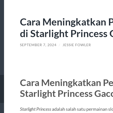
Cara Meningkatkan 
di Starlight Princess
SEPTEMBER 7, 2024
/
JESSIE FOWLER
Cara Meningkatkan Pe
Starlight Princess Gac
Starlight Princess
adalah salah satu permainan sl