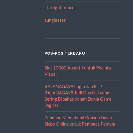
starlight princess
sunglasses
POS-POS TERBARU
Slot 10000 Atraktif untuk Pecinta
Visual
RAJANAGA99 Login dan RTP
RAJANAGA99 Jadi Dua Hal yang
Sering Dibahas dalam Dunia Game
Digital
Panduan Memahami Konsep Dasar
Sicbo Online untuk Pembaca Pemula