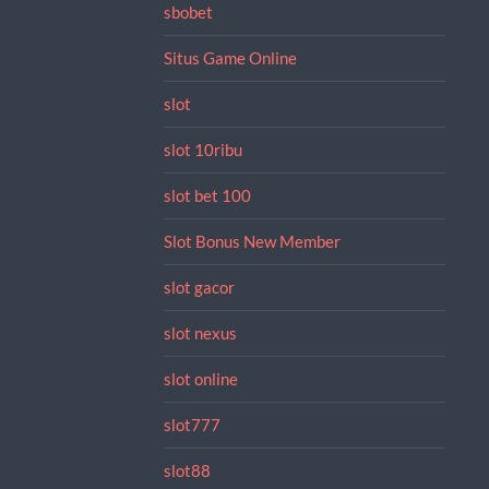
sbobet
Situs Game Online
slot
slot 10ribu
slot bet 100
Slot Bonus New Member
slot gacor
slot nexus
slot online
slot777
slot88