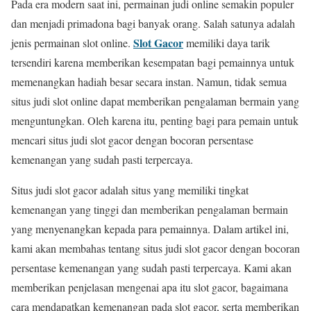
Pada era modern saat ini, permainan judi online semakin populer
dan menjadi primadona bagi banyak orang. Salah satunya adalah
Slot Gacor
jenis permainan slot online.
memiliki daya tarik
tersendiri karena memberikan kesempatan bagi pemainnya untuk
memenangkan hadiah besar secara instan. Namun, tidak semua
situs judi slot online dapat memberikan pengalaman bermain yang
menguntungkan. Oleh karena itu, penting bagi para pemain untuk
mencari situs judi slot gacor dengan bocoran persentase
kemenangan yang sudah pasti terpercaya.
Situs judi slot gacor adalah situs yang memiliki tingkat
kemenangan yang tinggi dan memberikan pengalaman bermain
yang menyenangkan kepada para pemainnya. Dalam artikel ini,
kami akan membahas tentang situs judi slot gacor dengan bocoran
persentase kemenangan yang sudah pasti terpercaya. Kami akan
memberikan penjelasan mengenai apa itu slot gacor, bagaimana
cara mendapatkan kemenangan pada slot gacor, serta memberikan