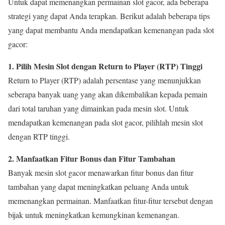
Untuk dapat memenangkan permainan slot gacor, ada beberapa
strategi yang dapat Anda terapkan. Berikut adalah beberapa tips
yang dapat membantu Anda mendapatkan kemenangan pada slot
gacor:
1. Pilih Mesin Slot dengan Return to Player (RTP) Tinggi
Return to Player (RTP) adalah persentase yang menunjukkan
seberapa banyak uang yang akan dikembalikan kepada pemain
dari total taruhan yang dimainkan pada mesin slot. Untuk
mendapatkan kemenangan pada slot gacor, pilihlah mesin slot
dengan RTP tinggi.
2. Manfaatkan Fitur Bonus dan Fitur Tambahan
Banyak mesin slot gacor menawarkan fitur bonus dan fitur
tambahan yang dapat meningkatkan peluang Anda untuk
memenangkan permainan. Manfaatkan fitur-fitur tersebut dengan
bijak untuk meningkatkan kemungkinan kemenangan.