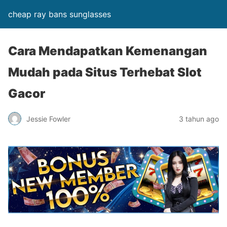
cheap ray bans sunglasses
Cara Mendapatkan Kemenangan
Mudah pada Situs Terhebat Slot
Gacor
Jessie Fowler
3 tahun ago