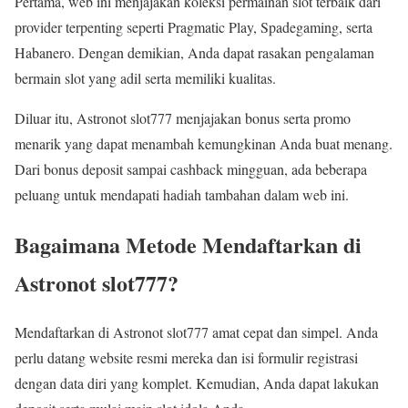
Pertama, web ini menjajakan koleksi permainan slot terbaik dari
provider terpenting seperti Pragmatic Play, Spadegaming, serta
Habanero. Dengan demikian, Anda dapat rasakan pengalaman
bermain slot yang adil serta memiliki kualitas.
Diluar itu, Astronot slot777 menjajakan bonus serta promo
menarik yang dapat menambah kemungkinan Anda buat menang.
Dari bonus deposit sampai cashback mingguan, ada beberapa
peluang untuk mendapati hadiah tambahan dalam web ini.
Bagaimana Metode Mendaftarkan di
Astronot slot777?
Mendaftarkan di Astronot slot777 amat cepat dan simpel. Anda
perlu datang website resmi mereka dan isi formulir registrasi
dengan data diri yang komplet. Kemudian, Anda dapat lakukan