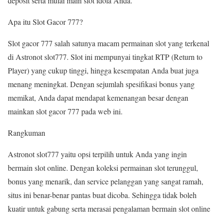
deposit serta mulai main slot idola Anda.
Apa itu Slot Gacor 777?
Slot gacor 777 salah satunya macam permainan slot yang terkenal
di Astronot slot777. Slot ini mempunyai tingkat RTP (Return to
Player) yang cukup tinggi, hingga kesempatan Anda buat juga
menang meningkat. Dengan sejumlah spesifikasi bonus yang
memikat, Anda dapat mendapat kemenangan besar dengan
mainkan slot gacor 777 pada web ini.
Rangkuman
Astronot slot777 yaitu opsi terpilih untuk Anda yang ingin
bermain slot online. Dengan koleksi permainan slot terunggul,
bonus yang menarik, dan service pelanggan yang sangat ramah,
situs ini benar-benar pantas buat dicoba. Sehingga tidak boleh
kuatir untuk gabung serta merasai pengalaman bermain slot online