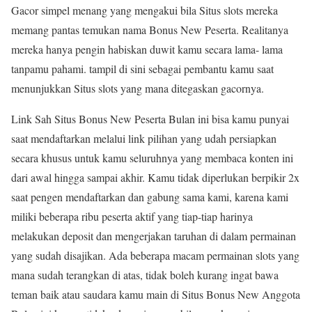
Gacor simpel menang yang mengakui bila Situs slots mereka
memang pantas temukan nama Bonus New Peserta. Realitanya
mereka hanya pengin habiskan duwit kamu secara lama- lama
tanpamu pahami. tampil di sini sebagai pembantu kamu saat
menunjukkan Situs slots yang mana ditegaskan gacornya.
Link Sah Situs Bonus New Peserta Bulan ini bisa kamu punyai
saat mendaftarkan melalui link pilihan yang udah persiapkan
secara khusus untuk kamu seluruhnya yang membaca konten ini
dari awal hingga sampai akhir. Kamu tidak diperlukan berpikir 2x
saat pengen mendaftarkan dan gabung sama kami, karena kami
miliki beberapa ribu peserta aktif yang tiap-tiap harinya
melakukan deposit dan mengerjakan taruhan di dalam permainan
yang sudah disajikan. Ada beberapa macam permainan slots yang
mana sudah terangkan di atas, tidak boleh kurang ingat bawa
teman baik atau saudara kamu main di Situs Bonus New Anggota