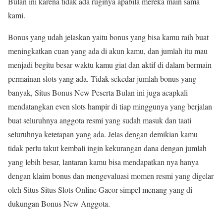
Bulan ini karena tidak ada ruginya apabila mereka main sama
kami.
Bonus yang udah jelaskan yaitu bonus yang bisa kamu raih buat
meningkatkan cuan yang ada di akun kamu, dan jumlah itu mau
menjadi begitu besar waktu kamu giat dan aktif di dalam bermain
permainan slots yang ada. Tidak sekedar jumlah bonus yang
banyak, Situs Bonus New Peserta Bulan ini juga acapkali
mendatangkan even slots hampir di tiap minggunya yang berjalan
buat seluruhnya anggota resmi yang sudah masuk dan taati
seluruhnya ketetapan yang ada. Jelas dengan demikian kamu
tidak perlu takut kembali ingin kekurangan dana dengan jumlah
yang lebih besar, lantaran kamu bisa mendapatkan nya hanya
dengan klaim bonus dan mengevaluasi momen resmi yang digelar
oleh Situs Situs Slots Online Gacor simpel menang yang di
dukungan Bonus New Anggota.