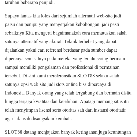
taruhan beberapa penjudi.
Supaya lantas kita lolos dari sejumlah alternatif web-site judi
palsu dan penipu yang mengerjakan kebohongan, jadi pasti
sebaiknya Kita mengerti bagaimanakah cara memutuskan salah
satunya alternatif yang akurat. Teknik terhebat yang dapat
dijalankan yakni cari referensi berdasar pada sumber dapat
dipercaya semisalnya pada mereka yang terlalu sering bermain
sampai memiliki pengalaman dan professional di permainan
tersebut. Di sini kami mereferensikan SLOT88 selaku salah
satunya opsi web-site judi slots online bisa dipercaya di
Indonesia. Banyak orang yang telah tergabung dan bermain disitu
hingga terjaga kwalitas dan kelebihan. Apalagi memang situs itu
telah menyimpan lisensi serta otoritas sah dari instansi otoritatif
agar tak usah disangsikan kembali.
SLOT88 datang menjajakan banyak keringanan juga keuntungan