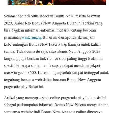
Selamat hadir di Situs Bocoran Bonus New Peserta Maxwin
2023, Kabar Rtp Bonus New Anggota Bulan ini Terkini yang
bisa bagikan informasi-informasi menarik tentang bocoran
permainan
wintermiami
Bulan ini dan agenda skema jam
keberuntungan Bonus New Peserta tiap harinya untuk kalian
semua. Tidak cuma itu saja, situs Bonus New Anggota 2023
langsung juga berikan link rtp live slots paling tinggi Bulan ini
spesial beberapa slotter mania supaya dapat mendapat jekpot
maxwin gacor x500. Karena itu janganlah sampai tertinggal untuk
tergabung bersama web daftar bocoran Bonus New Anggota
pragmatic play Bulan ini.
Artikel yang mengupas slots online pragmatic play indonesia ini
sebagai perkumpulan informasi Bonus New Peserta menyarankan
semuanya website judi Bonus New Anggota paling dipercaya