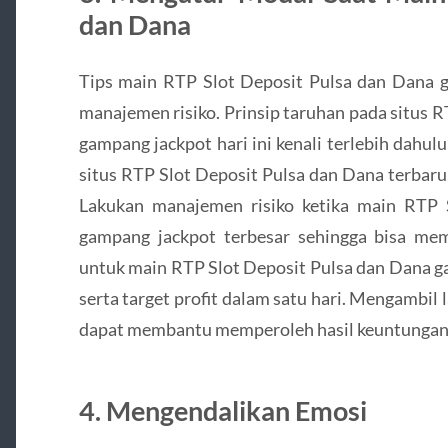
dan Dana
Tips main RTP Slot Deposit Pulsa dan Dana g
manajemen risiko. Prinsip taruhan pada situs 
gampang jackpot hari ini kenali terlebih dahul
situs RTP Slot Deposit Pulsa dan Dana terbaru, 
Lakukan manajemen risiko ketika main RTP 
gampang jackpot terbesar sehingga bisa memi
untuk main RTP Slot Deposit Pulsa dan Dana ga
serta target profit dalam satu hari. Mengambil 
dapat membantu memperoleh hasil keuntungan 
4. Mengendalikan Emosi