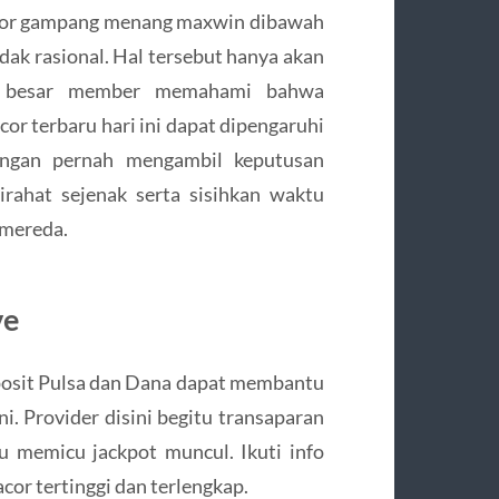
acor gampang menang maxwin dibawah
k rasional. Hal tersebut hanya akan
an besar member memahami bahwa
or terbaru hari ini dapat dipengaruhi
angan pernah mengambil keputusan
rahat sejenak serta sisihkan waktu
 mereda.
ve
eposit Pulsa dan Dana dapat membantu
. Provider disini begitu transaparan
tu memicu jackpot muncul. Ikuti info
cor tertinggi dan terlengkap.