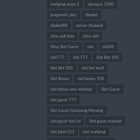
mahjong ways 2
olympus 1000
pragmatic play
Sbobet
sbobet88
server thailand
situs judi bola
situs slot
Situs Slot Gacor
slot
slot88
slot777
slot 777
Slot Bet 100
Slot Bet 200
slot bet kecil
Slot Bonus
slot bonus 100
slot bonus new member
Slot Gacor
slot gacor 777
Slot Gacor Gampang Menang
slot gacor hari ini
Slot gacor maxwin
slot joker123
slot mahjong