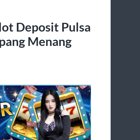
ot Deposit Pulsa
mpang Menang