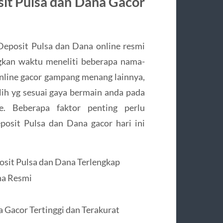
sit Pulsa dan Dana Gacor
 Deposit Pulsa dan Dana online resmi
gkan waktu meneliti beberapa nama-
nline gacor gampang menang lainnya,
lih yg sesuai gaya bermain anda pada
. Beberapa faktor penting perlu
osit Pulsa dan Dana gacor hari ini
sit Pulsa dan Dana Terlengkap
na Resmi
a Gacor Tertinggi dan Terakurat