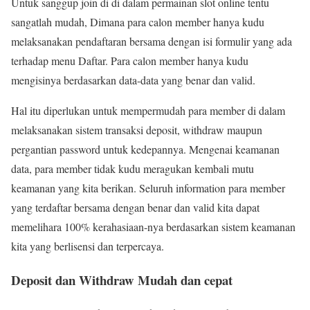
Untuk sanggup join di di dalam permainan slot online tentu
sangatlah mudah, Dimana para calon member hanya kudu
melaksanakan pendaftaran bersama dengan isi formulir yang ada
terhadap menu Daftar. Para calon member hanya kudu
mengisinya berdasarkan data-data yang benar dan valid.
Hal itu diperlukan untuk mempermudah para member di dalam
melaksanakan sistem transaksi deposit, withdraw maupun
pergantian password untuk kedepannya. Mengenai keamanan
data, para member tidak kudu meragukan kembali mutu
keamanan yang kita berikan. Seluruh information para member
yang terdaftar bersama dengan benar dan valid kita dapat
memelihara 100% kerahasiaan-nya berdasarkan sistem keamanan
kita yang berlisensi dan terpercaya.
Deposit dan Withdraw Mudah dan cepat