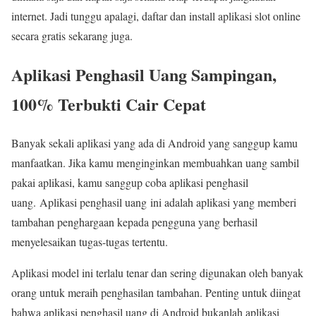
internet. Jadi tunggu apalagi, daftar dan install aplikasi slot online
secara gratis sekarang juga.
Aplikasi Penghasil Uang Sampingan,
100% Terbukti Cair Cepat
Banyak sekali aplikasi yang ada di Android yang sanggup kamu
manfaatkan. Jika kamu menginginkan membuahkan uang sambil
pakai aplikasi, kamu sanggup coba aplikasi penghasil
uang. Aplikasi penghasil uang ini adalah aplikasi yang memberi
tambahan penghargaan kepada pengguna yang berhasil
menyelesaikan tugas-tugas tertentu.
Aplikasi model ini terlalu tenar dan sering digunakan oleh banyak
orang untuk meraih penghasilan tambahan. Penting untuk diingat
bahwa aplikasi penghasil uang di Android bukanlah aplikasi