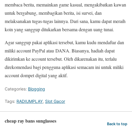
membaca berita, memainkan game kasual, mengakibatkan kawan
untuk bergabung, membagikan berita, isi survei, dan
melaksanakan tugas-tugas lainnya. Dari sana, kamu dapat meraih
koin yang sanggup ditukarkan bersama dengan uang tunai.
Agar sanggup pakai aplikasi tersebut, kamu kudu mendaftar dan
miliki account PayPal atau DANA. Biasanya, hadiah dapat
dikirimkan ke account tersebut. Oleh dikarenakan itu, terlalu
direkomendasi bagi pengguna aplikasi semacam ini untuk miliki
account dompet digital yang aktif.
Categories:
Blogging
Tags:
RADIUMPLAY
,
Slot Gacor
cheap ray bans sunglasses
Back to top