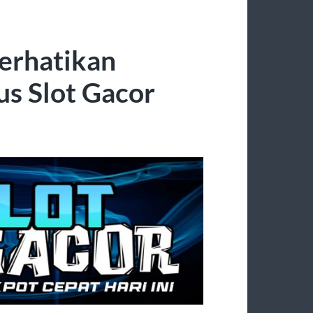
erhatikan
us Slot Gacor