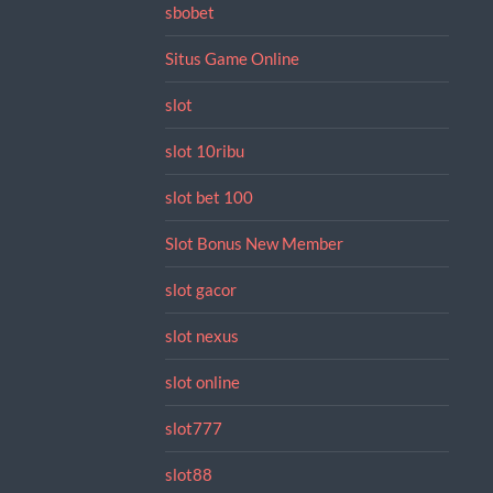
sbobet
Situs Game Online
slot
slot 10ribu
slot bet 100
Slot Bonus New Member
slot gacor
slot nexus
slot online
slot777
slot88