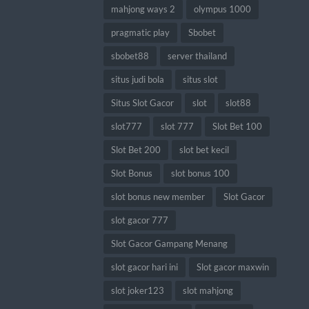
mahjong ways 2
olympus 1000
pragmatic play
Sbobet
sbobet88
server thailand
situs judi bola
situs slot
Situs Slot Gacor
slot
slot88
slot777
slot 777
Slot Bet 100
Slot Bet 200
slot bet kecil
Slot Bonus
slot bonus 100
slot bonus new member
Slot Gacor
slot gacor 777
Slot Gacor Gampang Menang
slot gacor hari ini
Slot gacor maxwin
slot joker123
slot mahjong