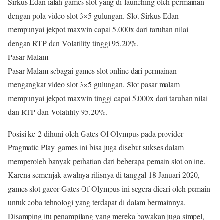
Sirkus Edan ialah games slot yang di-launching oleh permainan
dengan pola video slot 3×5 gulungan. Slot Sirkus Edan
mempunyai jekpot maxwin capai 5.000x dari taruhan nilai
dengan RTP dan Volatility tinggi 95.20%.
Pasar Malam
Pasar Malam sebagai games slot online dari permainan
mengangkat video slot 3×5 gulungan. Slot pasar malam
mempunyai jekpot maxwin tinggi capai 5.000x dari taruhan nilai
dan RTP dan Volatility 95.20%.
Posisi ke-2 dihuni oleh Gates Of Olympus pada provider
Pragmatic Play, games ini bisa juga disebut sukses dalam
memperoleh banyak perhatian dari beberapa pemain slot online.
Karena semenjak awalnya rilisnya di tanggal 18 Januari 2020,
games slot gacor Gates Of Olympus ini segera dicari oleh pemain
untuk coba tehnologi yang terdapat di dalam bermainnya.
Disamping itu penampilang yang mereka bawakan juga simpel,