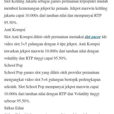
Slot Keliling Jakarta sebagai games permainan terpopuler mudah
memberi kemenangan jekpot ke pemain. Jekpot maxwin keliling
jakarta capai 10.000x dari taruhan nilai dan mempunyai RTP
95.50%.
Anti Korupsi
Slot Anti Korupsi diliris oleh permainan memakai
slot gacor
ide
video slot 3×5 gulungan dengan 4 tipe jekpot. Anti Korupsi
tawarkan jekpot maxwin 10.000x dari taruhan nilai dengan
volatility dan RTP tinggi capai 95.50%.
School Pop
School Pop games slot yang diliris oleh provider permainan
mengangkat video slot 5×6 gulungan bertopik perlengkapan
sekolah. Slot School Pop mempunyai jekpot maxwin capai
10.000x dari taruhan nilai dengan RTP dan Volatility tinggi
sebesar 95.50%.
Sirkus Edan