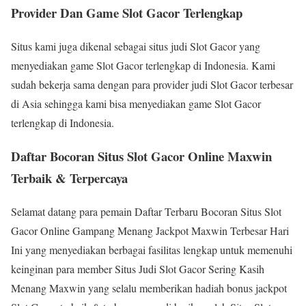
Provider Dan Game Slot Gacor Terlengkap
Situs kami juga dikenal sebagai situs judi Slot Gacor yang
menyediakan game Slot Gacor terlengkap di Indonesia. Kami
sudah bekerja sama dengan para provider judi Slot Gacor terbesar
di Asia sehingga kami bisa menyediakan game Slot Gacor
terlengkap di Indonesia.
Daftar Bocoran Situs Slot Gacor Online Maxwin
Terbaik & Terpercaya
Selamat datang para pemain Daftar Terbaru Bocoran Situs Slot
Gacor Online Gampang Menang Jackpot Maxwin Terbesar Hari
Ini yang menyediakan berbagai fasilitas lengkap untuk memenuhi
keinginan para member Situs Judi Slot Gacor Sering Kasih
Menang Maxwin yang selalu memberikan hadiah bonus jackpot