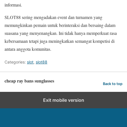
informasi.
SLOT88 sering mengadakan event dan turnamen yang
memungkinkan pemain untuk berinteraksi dan bersaing dalam
suasana yang menyenangkan. Ini tidak hanya memperkuat rasa
kebersamaan tetapi juga meningkatkan semangat kompetisi di
antara anggota komunitas.
Categories:
slot
,
slot88
cheap ray bans sunglasses
Back to top
Exit mobile version