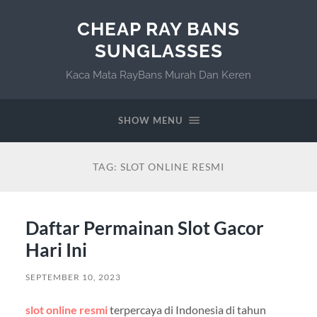
CHEAP RAY BANS
SUNGLASSES
Kaca Mata RayBans Murah Dan Keren
SHOW MENU
TAG:
SLOT ONLINE RESMI
Daftar Permainan Slot Gacor
Hari Ini
SEPTEMBER 10, 2023
slot online resmi
terpercaya di Indonesia di tahun