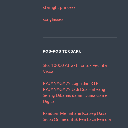
starlight princess
sunglasses
POS-POS TERBARU
Slot 10000 Atraktif untuk Pecinta
Visual
RAJANAGA99 Login dan RTP
RAJANAGA99 Jadi Dua Hal yang
Sering Dibahas dalam Dunia Game
Digital
Panduan Memahami Konsep Dasar
Sicbo Online untuk Pembaca Pemula