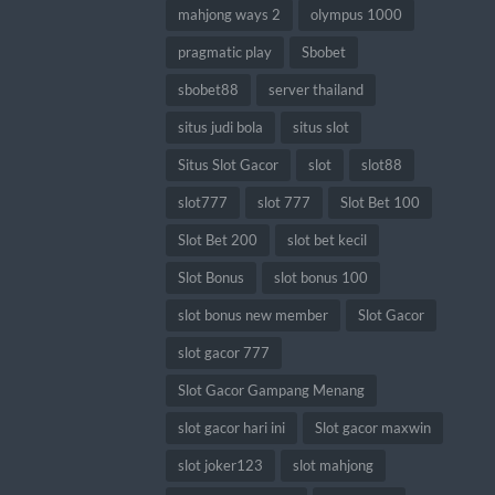
mahjong ways 2
olympus 1000
pragmatic play
Sbobet
sbobet88
server thailand
situs judi bola
situs slot
Situs Slot Gacor
slot
slot88
slot777
slot 777
Slot Bet 100
Slot Bet 200
slot bet kecil
Slot Bonus
slot bonus 100
slot bonus new member
Slot Gacor
slot gacor 777
Slot Gacor Gampang Menang
slot gacor hari ini
Slot gacor maxwin
slot joker123
slot mahjong