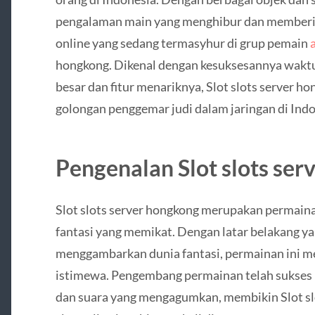
pengalaman main yang menghibur dan memberin
online yang sedang termasyhur di grup pemain
hongkong. Dikenal dengan kesuksesannya waktu
besar dan fitur menariknya, Slot slots server ho
golongan penggemar judi dalam jaringan di Indo
Pengenalan Slot slots ser
Slot slots server hongkong merupakan permainan
fantasi yang memikat. Dengan latar belakang ya
menggambarkan dunia fantasi, permainan ini 
istimewa. Pengembang permainan telah sukse
dan suara yang mengagumkan, membikin Slot slo