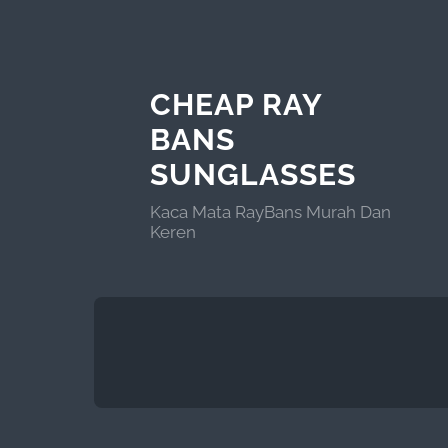
CHEAP RAY
BANS
SUNGLASSES
Kaca Mata RayBans Murah Dan
Keren