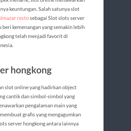
ya keuntungan. Salah satunya slot
almazar resto
sebagai Slot slots server
 beri kemenangan yang semakin lebih
ngkong telah menjadi favorit di
nesia.
ver hongkong
 slot online yang hadirkan object
ng cantik dan simbol-simbol yang
menawarkan pengalaman main yang
s membuat grafis yang mengagumkan
ts server hongkong antara lainnya