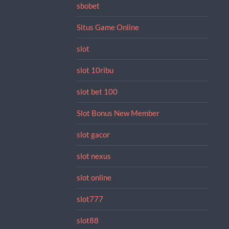
sbobet
Situs Game Online
slot
slot 10ribu
slot bet 100
Slot Bonus New Member
slot gacor
slot nexus
slot online
slot777
slot88