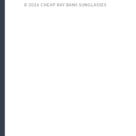
© 2026
CHEAP RAY BANS SUNGLASSES