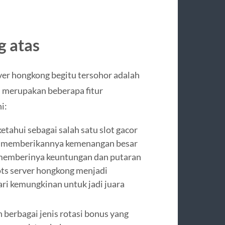
g atas
ver hongkong begitu tersohor adalah
h merupakan beberapa fitur
i:
ketahui sebagai salah satu slot gacor
li memberikannya kemenangan besar
memberinya keuntungan dan putaran
ts server hongkong menjadi
ri kemungkinan untuk jadi juara
 berbagai jenis rotasi bonus yang