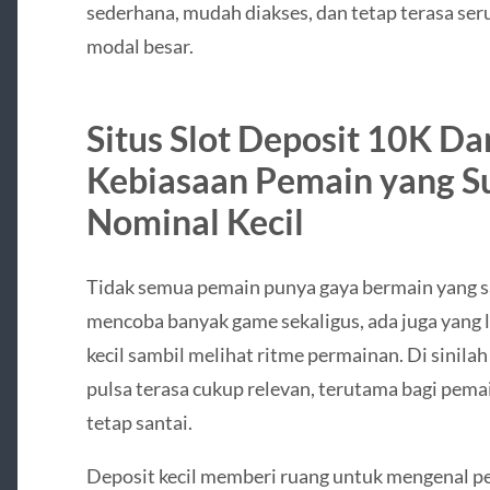
sederhana, mudah diakses, dan tetap terasa se
modal besar.
Situs Slot Deposit 10K Da
Kebiasaan Pemain yang Su
Nominal Kecil
Tidak semua pemain punya gaya bermain yang s
mencoba banyak game sekaligus, ada juga yang
kecil sambil melihat ritme permainan. Di sinila
pulsa terasa cukup relevan, terutama bagi pem
tetap santai.
Deposit kecil memberi ruang untuk mengenal p