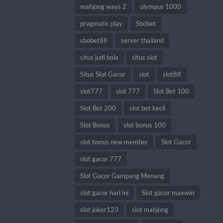
mahjong ways 2
olympus 1000
pragmatic play
Sbobet
sbobet88
server thailand
situs judi bola
situs slot
Situs Slot Gacor
slot
slot88
slot777
slot 777
Slot Bet 100
Slot Bet 200
slot bet kecil
Slot Bonus
slot bonus 100
slot bonus new member
Slot Gacor
slot gacor 777
Slot Gacor Gampang Menang
slot gacor hari ini
Slot gacor maxwin
slot joker123
slot mahjong