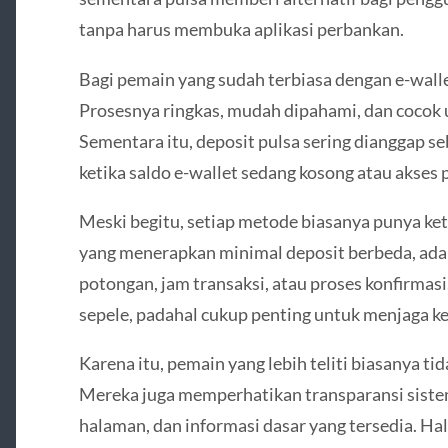
tanpa harus membuka aplikasi perbankan.
Bagi pemain yang sudah terbiasa dengan e-walle
Prosesnya ringkas, mudah dipahami, dan cocok u
Sementara itu, deposit pulsa sering dianggap 
ketika saldo e-wallet sedang kosong atau akses
Meski begitu, setiap metode biasanya punya ke
yang menerapkan minimal deposit berbeda, ada 
potongan, jam transaksi, atau proses konfirmasi.
sepele, padahal cukup penting untuk menjaga 
Karena itu, pemain yang lebih teliti biasanya ti
Mereka juga memperhatikan transparansi siste
halaman, dan informasi dasar yang tersedia. Hal-h