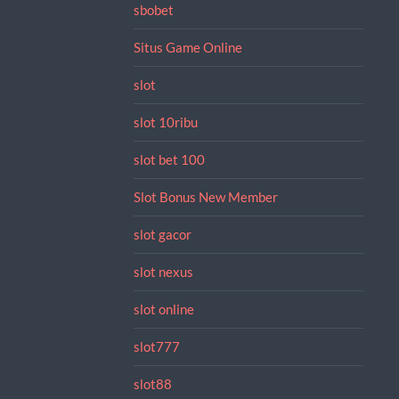
sbobet
Situs Game Online
slot
slot 10ribu
slot bet 100
Slot Bonus New Member
slot gacor
slot nexus
slot online
slot777
slot88