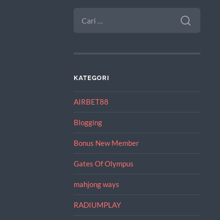
CARI
UNTUK:
KATEGORI
AIRBET88
Blogging
Bonus New Member
Gates Of Olympus
mahjong ways
RADIUMPLAY