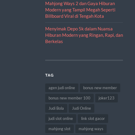
Mahjong Ways 2 dan Gaya Hiburan
Modern yang Tampil Megah Seperti
Billboard Viral di Tengah Kota
Menyimak Depo 5k dalam Nuansa
Hiburan Modern yang Ringan, Rapi, dan
Berkelas
TAG
agen judi online
bonus new member
bonus new member 100
joker123
Judi Bola
Judi Online
judi slot online
link slot gacor
mahjong slot
mahjong ways