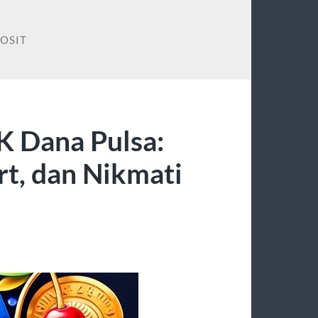
POSIT
0K Dana Pulsa:
rt, dan Nikmati