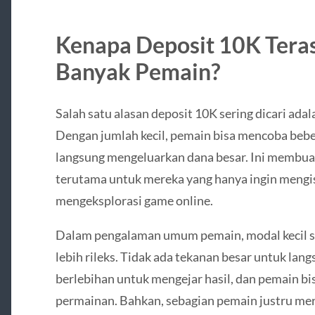
Kenapa Deposit 10K Tera
Banyak Pemain?
Salah satu alasan deposit 10K sering dicari ada
Dengan jumlah kecil, pemain bisa mencoba beb
langsung mengeluarkan dana besar. Ini membuat 
terutama untuk mereka yang hanya ingin mengis
mengeksplorasi game online.
Dalam pengalaman umum pemain, modal kecil 
lebih rileks. Tidak ada tekanan besar untuk la
berlebihan untuk mengejar hasil, dan pemain bi
permainan. Bahkan, sebagian pemain justru mer