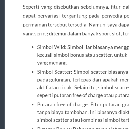
Seperti yang disebutkan sebelumnya, fitur da
dapat bervariasi tergantung pada penyedia p
permainan tersebut tersedia. Namun, saya dapa
yang sering ditemui dalam banyak sport slot, t
Simbol Wild: Simbol liar biasanya mengg
kecuali simbol bonus atau scatter, un
yang menang.
Simbol Scatter: Simbol scatter biasan
pada gulungan, terlepas dari apakah me
aktif atau tidak. Selain itu, simbol scat
seperti putaran free of charge atau putar
Putaran free of charge: Fitur putaran 
tanpa biaya tambahan. Ini biasanya dia
simbol scatter atau kombinasi simbol ter