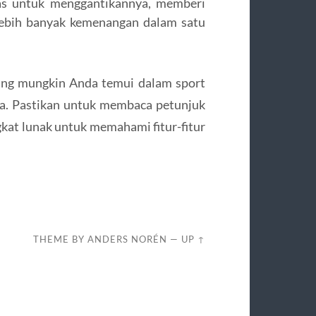
tas untuk menggantikannya, memberi
ebih banyak kemenangan dalam satu
yang mungkin Anda temui dalam sport
nya. Pastikan untuk membaca petunjuk
kat lunak untuk memahami fitur-fitur
THEME BY
ANDERS NORÉN
—
UP ↑