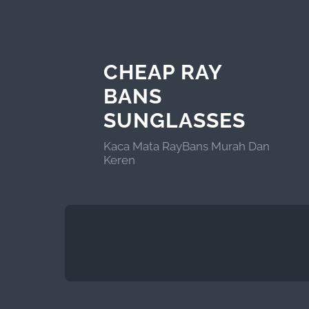
CHEAP RAY
BANS
SUNGLASSES
Kaca Mata RayBans Murah Dan
Keren