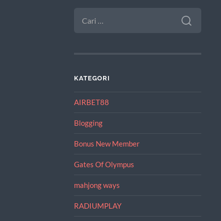
CARI
UNTUK:
KATEGORI
AIRBET88
Blogging
Bonus New Member
Gates Of Olympus
mahjong ways
RADIUMPLAY