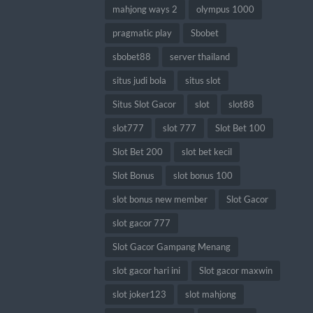
mahjong ways 2
olympus 1000
pragmatic play
Sbobet
sbobet88
server thailand
situs judi bola
situs slot
Situs Slot Gacor
slot
slot88
slot777
slot 777
Slot Bet 100
Slot Bet 200
slot bet kecil
Slot Bonus
slot bonus 100
slot bonus new member
Slot Gacor
slot gacor 777
Slot Gacor Gampang Menang
slot gacor hari ini
Slot gacor maxwin
slot joker123
slot mahjong