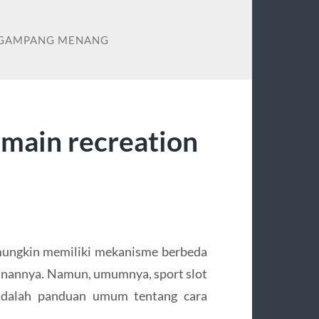
U GAMPANG MENANG
main recreation
 mungkin memiliki mekanisme berbeda
inannya. Namun, umumnya, sport slot
 adalah panduan umum tentang cara