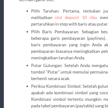
Pilih Taruhan: Pertama, tentukan ju
melibatkan
slot deposit 10 ribu
memi
pertaruhkan in step with baris atau putar
Pilih Baris Pembayaran: Sebagian besa
beberapa garis pembayaran (paylines)
baris pembayaran yang ingin Anda akt
pembayaran biasanya meningkatkan pelu
meningkatkan taruhan Anda.
Putar Gulungan: Setelah Anda mengatu
tombol “Putar” untuk memulai permainan
berhenti secara acak.
Periksa Kombinasi Simbol: Setelah gulu
apakah ada kombinasi simbol yang coco
Kombinasi simbol tertentu mungkin me
pada tabel pembayaran (paytable) yang bi