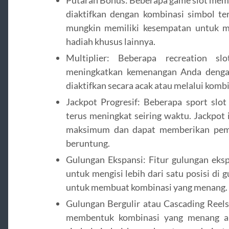
Putaran Bonus: Beberapa game slot memil
diaktifkan dengan kombinasi simbol te
mungkin memiliki kesempatan untuk 
hadiah khusus lainnya.
Multiplier: Beberapa recreation slo
meningkatkan kemenangan Anda dengan 
diaktifkan secara acak atau melalui kombi
Jackpot Progresif: Beberapa sport slo
terus meningkat seiring waktu. Jackpot i
maksimum dan dapat memberikan pemb
beruntung.
Gulungan Ekspansi: Fitur gulungan eks
untuk mengisi lebih dari satu posisi di
untuk membuat kombinasi yang menang.
Gulungan Bergulir atau Cascading Reels:
membentuk kombinasi yang menang ak