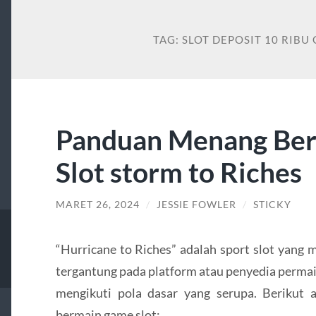
TAG:
SLOT DEPOSIT 10 RIB
Panduan Menang Ber
Slot storm to Riches
MARET 26, 2024
/
JESSIE FOWLER
/
STICKY
“Hurricane to Riches” adalah sport slot yang
tergantung pada platform atau penyedia perma
mengikuti pola dasar yang serupa. Berikut
bermain game slot: