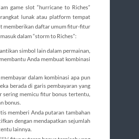
lam game slot “hurricane to Riches”
erangkat lunak atau platform tempat
t memberikan daftar umum fitur-fitur
ermasuk dalam “storm to Riches”:
antikan simbol lain dalam permainan,
tuk membantu Anda membuat kombinasi
ya membayar dalam kombinasi apa pun
reka berada di garis pembayaran yang
ter sering memicu fitur bonus tertentu,
an bonus.
gratis memberi Anda putaran tambahan
ktifkan dengan mendapatkan sejumlah
tentu lainnya.