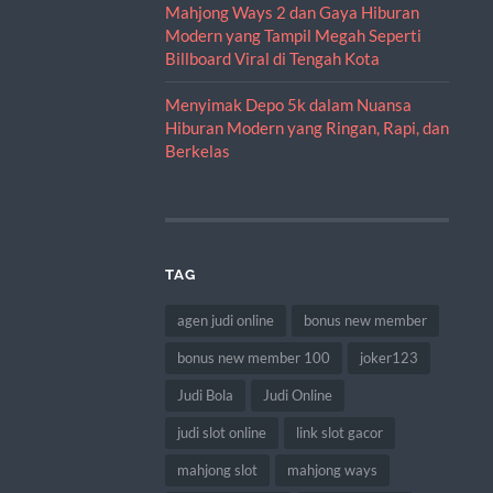
Mahjong Ways 2 dan Gaya Hiburan
Modern yang Tampil Megah Seperti
Billboard Viral di Tengah Kota
Menyimak Depo 5k dalam Nuansa
Hiburan Modern yang Ringan, Rapi, dan
Berkelas
TAG
agen judi online
bonus new member
bonus new member 100
joker123
Judi Bola
Judi Online
judi slot online
link slot gacor
mahjong slot
mahjong ways