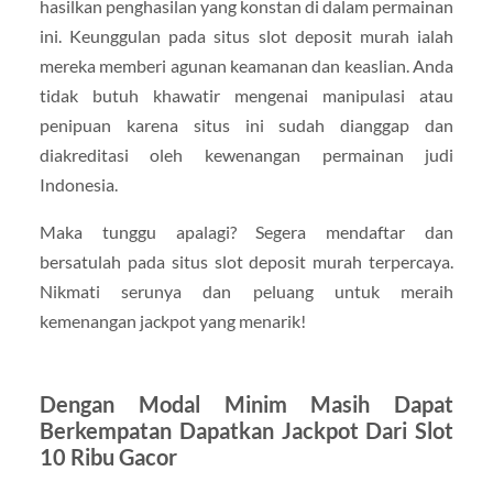
hasilkan penghasilan yang konstan di dalam permainan
ini. Keunggulan pada situs slot deposit murah ialah
mereka memberi agunan keamanan dan keaslian. Anda
tidak butuh khawatir mengenai manipulasi atau
penipuan karena situs ini sudah dianggap dan
diakreditasi oleh kewenangan permainan judi
Indonesia.
Maka tunggu apalagi? Segera mendaftar dan
bersatulah pada situs slot deposit murah terpercaya.
Nikmati serunya dan peluang untuk meraih
kemenangan jackpot yang menarik!
Dengan Modal Minim Masih Dapat
Berkempatan Dapatkan Jackpot Dari Slot
10 Ribu Gacor