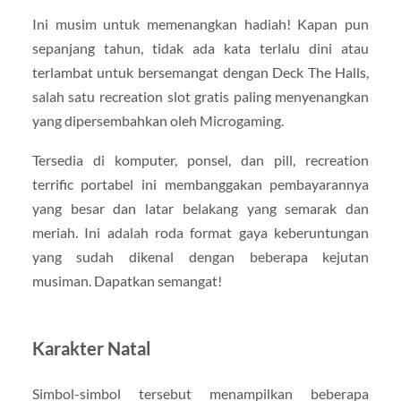
Ini musim untuk memenangkan hadiah! Kapan pun
sepanjang tahun, tidak ada kata terlalu dini atau
terlambat untuk bersemangat dengan Deck The Halls,
salah satu recreation slot gratis paling menyenangkan
yang dipersembahkan oleh Microgaming.
Tersedia di komputer, ponsel, dan pill, recreation
terrific portabel ini membanggakan pembayarannya
yang besar dan latar belakang yang semarak dan
meriah. Ini adalah roda format gaya keberuntungan
yang sudah dikenal dengan beberapa kejutan
musiman. Dapatkan semangat!
Karakter Natal
Simbol-simbol tersebut menampilkan beberapa