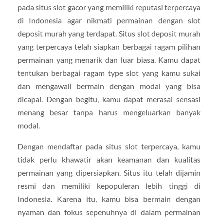
pada situs slot gacor yang memiliki reputasi terpercaya
di Indonesia agar nikmati permainan dengan slot
deposit murah yang terdapat. Situs slot deposit murah
yang terpercaya telah siapkan berbagai ragam pilihan
permainan yang menarik dan luar biasa. Kamu dapat
tentukan berbagai ragam type slot yang kamu sukai
dan mengawali bermain dengan modal yang bisa
dicapai. Dengan begitu, kamu dapat merasai sensasi
menang besar tanpa harus mengeluarkan banyak
modal.
Dengan mendaftar pada situs slot terpercaya, kamu
tidak perlu khawatir akan keamanan dan kualitas
permainan yang dipersiapkan. Situs itu telah dijamin
resmi dan memiliki kepopuleran lebih tinggi di
Indonesia. Karena itu, kamu bisa bermain dengan
nyaman dan fokus sepenuhnya di dalam permainan