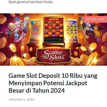
lipat general taruhan Anda.
STICKY POST
Game Slot Deposit 10 Ribu yang
Menyimpan Potensi Jackpot
Besar di Tahun 2024
JANUARI 9, 2024