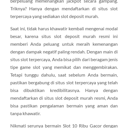
berpeluang memenangkan jackpot secara gampang.
Triknya? Hanya dengan mendaftarkan di situs slot
terpercaya yang sediakan slot deposit murah.
Saat ini, tidak harus khawatir kembali mengenai modal
besar, karena situs slot deposit murah resmi ini
memberi Anda peluang untuk meraih kemenangan
dengan dampak negatif paling rendah. Dengan main di
situs slot terpercaya, Anda bisa pilih dari beragam jenis
tipe game slot yang memikat dan menggembirakan.
Tetapi tunggu dahulu, saat sebelum Anda bermain,
pastikan bergabung di situs slot terpercaya yang telah
bisa dibuktikan kredibilitasnya. Hanya dengan
mendaftarkan di situs slot deposit murah resmi, Anda
bisa pastikan pengalaman bermain yang aman dan
tanpa khawatir.
Nikmati serunya bermain Slot 10 Ribu Gacor dengan