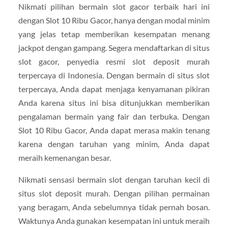
Nikmati pilihan bermain slot gacor terbaik hari ini
dengan Slot 10 Ribu Gacor, hanya dengan modal minim
yang jelas tetap memberikan kesempatan menang
jackpot dengan gampang. Segera mendaftarkan di situs
slot gacor, penyedia resmi slot deposit murah
terpercaya di Indonesia. Dengan bermain di situs slot
terpercaya, Anda dapat menjaga kenyamanan pikiran
Anda karena situs ini bisa ditunjukkan memberikan
pengalaman bermain yang fair dan terbuka. Dengan
Slot 10 Ribu Gacor, Anda dapat merasa makin tenang
karena dengan taruhan yang minim, Anda dapat
meraih kemenangan besar.
Nikmati sensasi bermain slot dengan taruhan kecil di
situs slot deposit murah. Dengan pilihan permainan
yang beragam, Anda sebelumnya tidak pernah bosan.
Waktunya Anda gunakan kesempatan ini untuk meraih