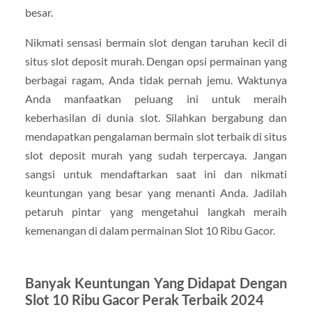
besar.
Nikmati sensasi bermain slot dengan taruhan kecil di
situs slot deposit murah. Dengan opsi permainan yang
berbagai ragam, Anda tidak pernah jemu. Waktunya
Anda manfaatkan peluang ini untuk meraih
keberhasilan di dunia slot. Silahkan bergabung dan
mendapatkan pengalaman bermain slot terbaik di situs
slot deposit murah yang sudah terpercaya. Jangan
sangsi untuk mendaftarkan saat ini dan nikmati
keuntungan yang besar yang menanti Anda. Jadilah
petaruh pintar yang mengetahui langkah meraih
kemenangan di dalam permainan Slot 10 Ribu Gacor.
Banyak Keuntungan Yang Didapat Dengan
Slot 10 Ribu Gacor Perak Terbaik 2024