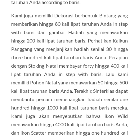
taruhan Anda according to baris.
Kami juga memiliki Dekorasi berbentuk Bintang yang
memberikan hingga 80 kali lipat taruhan Anda in step
with baris dan gambar Hadiah yang menawarkan
hingga 200 kali lipat taruhan baris. Perhatikan Kalkun
Panggang yang menjanjikan hadiah senilai 30 hingga
three hundred kali lipat taruhan baris Anda. Perapian
dengan Stoking Natal membayar forty hingga 400 kali
lipat taruhan Anda in step with baris. Lalu kami
memiliki Pohon Natal yang menawarkan 50 hingga 500
kali lipat taruhan baris Anda. Terakhir, Sinterklas dapat
membantu pemain memenangkan hadiah senilai one
hundred hingga 1000 kali lipat taruhan baris mereka.
Kami juga akan menyebutkan bahwa ikon Wild
menawarkan hingga 4000 kali lipat taruhan baris Anda,
dan ikon Scatter memberikan hingga one hundred kali