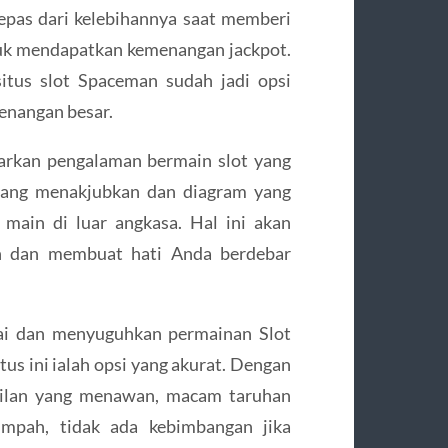
lepas dari kelebihannya saat memberi
uk mendapatkan kemenangan jackpot.
itus slot Spaceman sudah jadi opsi
enangan besar.
arkan pengalaman bermain slot yang
 yang menakjubkan dan diagram yang
main di luar angkasa. Hal ini akan
n dan membuat hati Anda berdebar
ayai dan menyuguhkan permainan Slot
tus ini ialah opsi yang akurat. Dengan
mpilan yang menawan, macam taruhan
impah, tidak ada kebimbangan jika