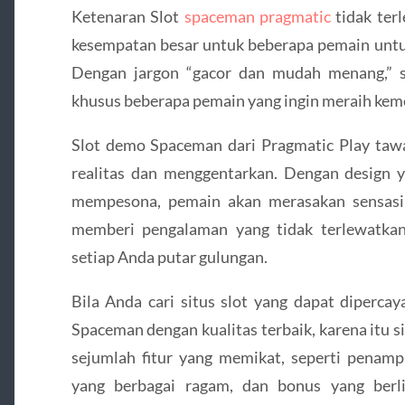
Ketenaran Slot
spaceman pragmatic
tidak ter
kesempatan besar untuk beberapa pemain unt
Dengan jargon “gacor dan mudah menang,” s
khusus beberapa pemain yang ingin meraih kem
Slot demo Spaceman dari Pragmatic Play taw
realitas dan menggentarkan. Dengan design
mempesona, pemain akan merasakan sensasi 
memberi pengalaman yang tidak terlewatka
setiap Anda putar gulungan.
Bila Anda cari situs slot yang dapat diperc
Spaceman dengan kualitas terbaik, karena itu si
sejumlah fitur yang memikat, seperti pena
yang berbagai ragam, dan bonus yang berl