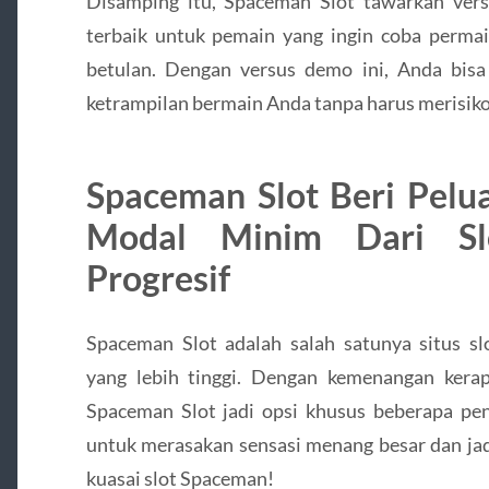
Disamping itu, Spaceman Slot tawarkan versu
terbaik untuk pemain yang ingin coba perm
betulan. Dengan versus demo ini, Anda bis
ketrampilan bermain Anda tanpa harus merisiko
Spaceman Slot Beri Pel
Modal Minim Dari Sl
Progresif
Spaceman Slot adalah salah satunya situs sl
yang lebih tinggi. Dengan kemenangan kera
Spaceman Slot jadi opsi khusus beberapa pen
untuk merasakan sensasi menang besar dan jad
kuasai slot Spaceman!