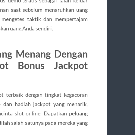
s demo gratis sebagai jalan keluar
ainan saat sebelum menaruhkan uang
a mengetes taktik dan mempertajam
kan uang Anda sendiri.
uang Menang Dengan
ot Bonus Jackpot
ot terbaik dengan tingkat kegacoran
p dan hadiah jackpot yang menarik,
cinta slot online. Dapatkan peluang
ilah salah satunya pada mereka yang