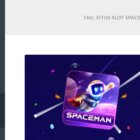
TAG:
SITUS SLOT SPA