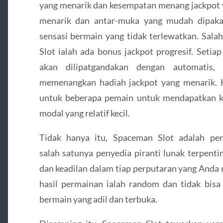
yang menarik dan kesempatan menang jackpot y
menarik dan antar-muka yang mudah dipaka
sensasi bermain yang tidak terlewatkan. Salah
Slot ialah ada bonus jackpot progresif. Seti
akan dilipatgandakan dengan automatis,
memenangkan hadiah jackpot yang menarik. 
untuk beberapa pemain untuk mendapatkan k
modal yang relatif kecil.
Tidak hanya itu, Spaceman Slot adalah per
salah satunya penyedia piranti lunak terpentin
dan keadilan dalam tiap perputaran yang Anda 
hasil permainan ialah random dan tidak bisa
bermain yang adil dan terbuka.