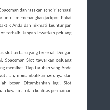
 Spaceman dan rasakan sendiri sensasi
r untuk memenangkan jackpot. Pakai
taktik Anda dan nikmati keuntungan
slot terbaik. Jangan lewatkan peluang
us slot terbaru yang terkenal. Dengan
i, Spaceman Slot tawarkan peluang
ang memikat. Tiap taruhan yang Anda
erputaran, menambahkan serunya dan
h besar. Ditambahkan lagi, Slot
ikan keyakinan dan kualitas permainan