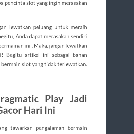
pa pencinta slot yang ingin merasakan
ngan lewatkan peluang untuk meraih
egitu, Anda dapat merasakan sendiri
rmainan ini . Maka, jangan lewatkan
! Begitu artikel ini sebagai bahan
bermain slot yang tidak terlewatkan.
ragmatic Play Jadi
acor Hari Ini
yang tawarkan pengalaman bermain