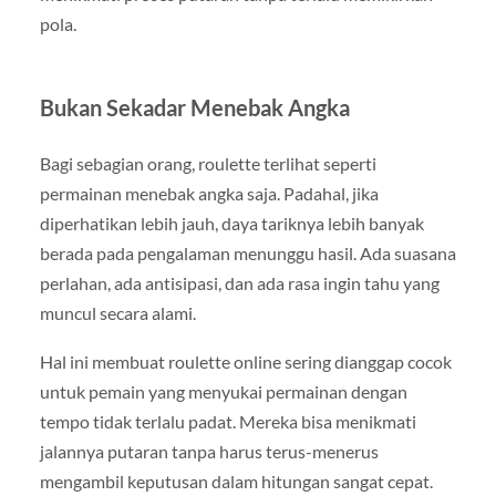
pola.
Bukan Sekadar Menebak Angka
Bagi sebagian orang, roulette terlihat seperti
permainan menebak angka saja. Padahal, jika
diperhatikan lebih jauh, daya tariknya lebih banyak
berada pada pengalaman menunggu hasil. Ada suasana
perlahan, ada antisipasi, dan ada rasa ingin tahu yang
muncul secara alami.
Hal ini membuat roulette online sering dianggap cocok
untuk pemain yang menyukai permainan dengan
tempo tidak terlalu padat. Mereka bisa menikmati
jalannya putaran tanpa harus terus-menerus
mengambil keputusan dalam hitungan sangat cepat.