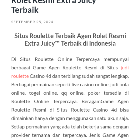
Rolet Resmi Extra Juicy™
Terbaik
SEPTEMBER 25, 2024
Situs Roulette Terbaik Agen Rolet Resmi
Extra Juicy™ Terbaik di Indonesia
Di Situs Roulette Online Terpercaya mempunyai
berbagai Game Agen Roulette Resmi di Situs
judi
roulette
Casino 4d dan terbilang sudah sangat lengkap.
Berbagai permainan seperti live casino online, judi bola
online, togel online, qq online, poker tersedia di
Roulette Online Terpercaya. BeragamGame Agen
Roulette Resmi di Situs Roulette Casino 4d bisa
dimainkan hanya dengan menggunakan satu akun saja.
Setiap permainan yang ada telah bekerja sama dengan
provider ternama dan terpercaya. Jenis Game Agen