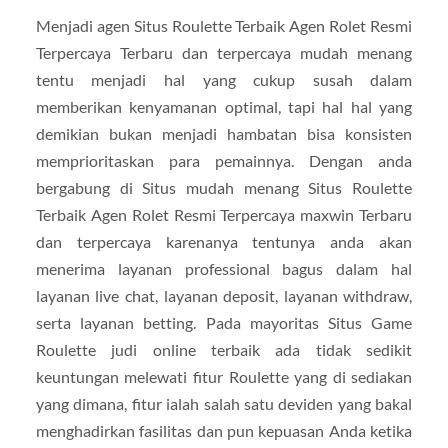
Menjadi agen Situs Roulette Terbaik Agen Rolet Resmi
Terpercaya Terbaru dan terpercaya mudah menang
tentu menjadi hal yang cukup susah dalam
memberikan kenyamanan optimal, tapi hal hal yang
demikian bukan menjadi hambatan bisa konsisten
memprioritaskan para pemainnya. Dengan anda
bergabung di Situs mudah menang Situs Roulette
Terbaik Agen Rolet Resmi Terpercaya maxwin Terbaru
dan terpercaya karenanya tentunya anda akan
menerima layanan professional bagus dalam hal
layanan live chat, layanan deposit, layanan withdraw,
serta layanan betting. Pada mayoritas Situs Game
Roulette judi online terbaik ada tidak sedikit
keuntungan melewati fitur Roulette yang di sediakan
yang dimana, fitur ialah salah satu deviden yang bakal
menghadirkan fasilitas dan pun kepuasan Anda ketika