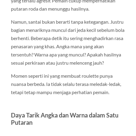
yang terlalu agresif. Pemain cukup memperhatikan
putaran roda dan menunggu hasilnya.
Namun, santai bukan berarti tanpa ketegangan. Justru
bagian menariknya muncul dari jeda kecil sebelum bola
berhenti. Beberapa detik itu sering menghadirkan rasa
penasaran yang khas. Angka mana yang akan
tersentuh? Warna apa yang muncul? Apakah hasilnya
sesuai perkiraan atau justru melenceng jauh?
Momen seperti ini yang membuat roulette punya
nuansa berbeda. Ia tidak selalu terasa meledak-ledak,
tetapi tetap mampu menjaga perhatian pemain.
Daya Tarik Angka dan Warna dalam Satu
Putaran