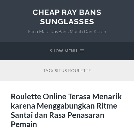
CHEAP RAY BANS
SUNGLASSES
Kaca Mata RayBans Murah Dan Keren
SHOW MENU
TAG:
SITUS ROULETTE
Roulette Online Terasa Menarik
karena Menggabungkan Ritme
Santai dan Rasa Penasaran
Pemain