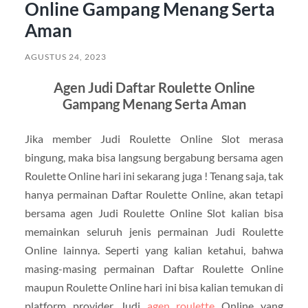
Online Gampang Menang Serta
Aman
AGUSTUS 24, 2023
Agen Judi Daftar Roulette Online
Gampang Menang Serta Aman
Jika member Judi Roulette Online Slot merasa
bingung, maka bisa langsung bergabung bersama agen
Roulette Online hari ini sekarang juga ! Tenang saja, tak
hanya permainan Daftar Roulette Online, akan tetapi
bersama agen Judi Roulette Online Slot kalian bisa
memainkan seluruh jenis permainan Judi Roulette
Online lainnya. Seperti yang kalian ketahui, bahwa
masing-masing permainan Daftar Roulette Online
maupun Roulette Online hari ini bisa kalian temukan di
platform provider Judi
agen roulette
Online yang