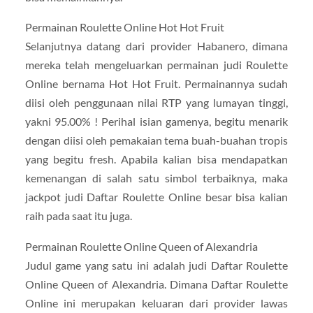
Permainan Roulette Online Hot Hot Fruit
Selanjutnya datang dari provider Habanero, dimana
mereka telah mengeluarkan permainan judi Roulette
Online bernama Hot Hot Fruit. Permainannya sudah
diisi oleh penggunaan nilai RTP yang lumayan tinggi,
yakni 95.00% ! Perihal isian gamenya, begitu menarik
dengan diisi oleh pemakaian tema buah-buahan tropis
yang begitu fresh. Apabila kalian bisa mendapatkan
kemenangan di salah satu simbol terbaiknya, maka
jackpot judi Daftar Roulette Online besar bisa kalian
raih pada saat itu juga.
Permainan Roulette Online Queen of Alexandria
Judul game yang satu ini adalah judi Daftar Roulette
Online Queen of Alexandria. Dimana Daftar Roulette
Online ini merupakan keluaran dari provider lawas