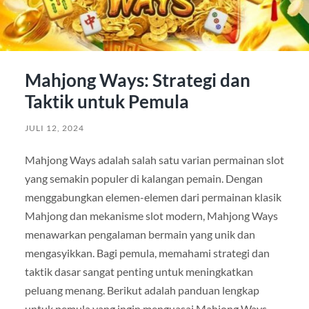
Mahjong Ways: Strategi dan
Taktik untuk Pemula
JULI 12, 2024
Mahjong Ways adalah salah satu varian permainan slot
yang semakin populer di kalangan pemain. Dengan
menggabungkan elemen-elemen dari permainan klasik
Mahjong dan mekanisme slot modern, Mahjong Ways
menawarkan pengalaman bermain yang unik dan
mengasyikkan. Bagi pemula, memahami strategi dan
taktik dasar sangat penting untuk meningkatkan
peluang menang. Berikut adalah panduan lengkap
untuk pemula yang ingin menguasai Mahjong Ways.