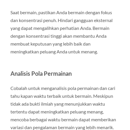
Saat bermain, pastikan Anda bermain dengan fokus
dan konsentrasi penuh. Hindari gangguan eksternal
yang dapat mengalihkan perhatian Anda. Bermain
dengan konsentrasi tinggi akan membantu Anda
membuat keputusan yang lebih baik dan
meningkatkan peluang Anda untuk menang.
Analisis Pola Permainan
Cobalah untuk menganalisis pola permainan dan cari
tahu kapan waktu terbaik untuk bermain. Meskipun
tidak ada bukti ilmiah yang menunjukkan waktu
tertentu dapat meningkatkan peluang menang,
mencoba berbagai waktu bermain dapat memberikan
variasi dan pengalaman bermain yang lebih menarik.