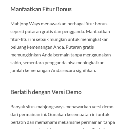
Manfaatkan Fitur Bonus
Mahjong Ways menawarkan berbagai fitur bonus
seperti putaran gratis dan pengganda. Manfaatkan
fitur-fitur ini sebaik mungkin untuk meningkatkan
peluang kemenangan Anda. Putaran gratis
memungkinkan Anda bermain tanpa menggunakan
saldo, sementara pengganda bisa meningkatkan
jumlah kemenangan Anda secara signifikan.
Berlatih dengan Versi Demo
Banyak situs mahjong ways menawarkan versi demo
dari permainan ini. Gunakan kesempatan ini untuk
berlatih dan memahami mekanisme permainan tanpa