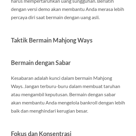
harus mempertaruhkan uang sungguhan. Berlatih
dengan versi demo akan membantu Anda merasa lebih
percaya diri saat bermain dengan uang asli.
Taktik Bermain Mahjong Ways
Bermain dengan Sabar
Kesabaran adalah kunci dalam bermain Mahjong
Ways. Jangan terburu-buru dalam membuat taruhan
atau mengambil keputusan. Bermain dengan sabar
akan membantu Anda mengelola bankroll dengan lebih
baik dan menghindari kerugian besar.
Fokus dan Konsentrasi