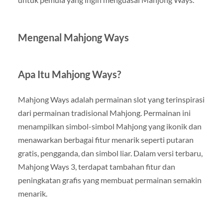
Mengenal Mahjong Ways
Apa Itu Mahjong Ways?
Mahjong Ways adalah permainan slot yang terinspirasi
dari permainan tradisional Mahjong. Permainan ini
menampilkan simbol-simbol Mahjong yang ikonik dan
menawarkan berbagai fitur menarik seperti putaran
gratis, pengganda, dan simbol liar. Dalam versi terbaru,
Mahjong Ways 3, terdapat tambahan fitur dan
peningkatan grafis yang membuat permainan semakin
menarik.