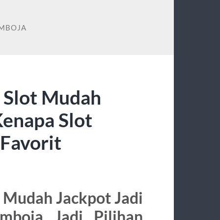
AMBOJA
 Slot Mudah
Kenapa Slot
 Favorit
 Mudah Jackpot Jadi
mboja Jadi Pilihan