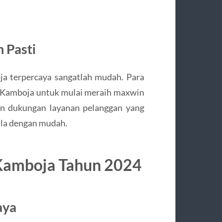
 Pasti
oja terpercaya sangatlah mudah. Para
 Kamboja untuk mulai meraih maxwin
gan dukungan layanan pelanggan yang
ala dengan mudah.
Kamboja Tahun 2024
aya