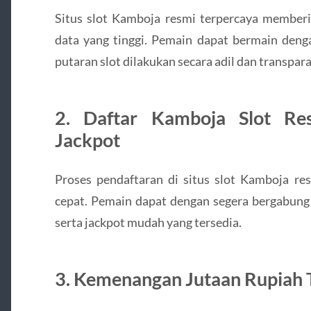
Situs slot Kamboja resmi terpercaya memberi
data yang tinggi. Pemain dapat bermain deng
putaran slot dilakukan secara adil dan transpara
2. Daftar Kamboja Slot Re
Jackpot
Proses pendaftaran di situs slot Kamboja re
cepat. Pemain dapat dengan segera bergabung
serta jackpot mudah yang tersedia.
3. Kemenangan Jutaan Rupiah 