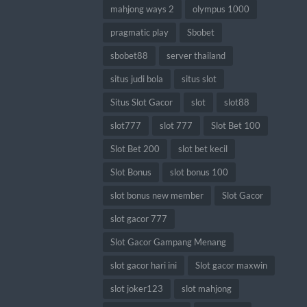
mahjong ways 2
olympus 1000
pragmatic play
Sbobet
sbobet88
server thailand
situs judi bola
situs slot
Situs Slot Gacor
slot
slot88
slot777
slot 777
Slot Bet 100
Slot Bet 200
slot bet kecil
Slot Bonus
slot bonus 100
slot bonus new member
Slot Gacor
slot gacor 777
Slot Gacor Gampang Menang
slot gacor hari ini
Slot gacor maxwin
slot joker123
slot mahjong