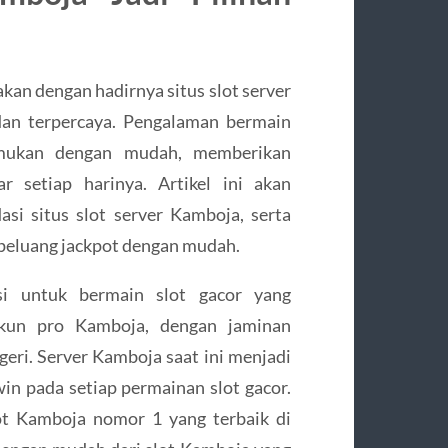
akan dengan hadirnya situs slot server
an terpercaya. Pengalaman bermain
emukan dengan mudah, memberikan
 setiap harinya. Artikel ini akan
i situs slot server Kamboja, serta
eluang jackpot dengan mudah.
i untuk bermain slot gacor yang
akun pro Kamboja, dengan jaminan
geri. Server Kamboja saat ini menjadi
n pada setiap permainan slot gacor.
ot Kamboja nomor 1 yang terbaik di