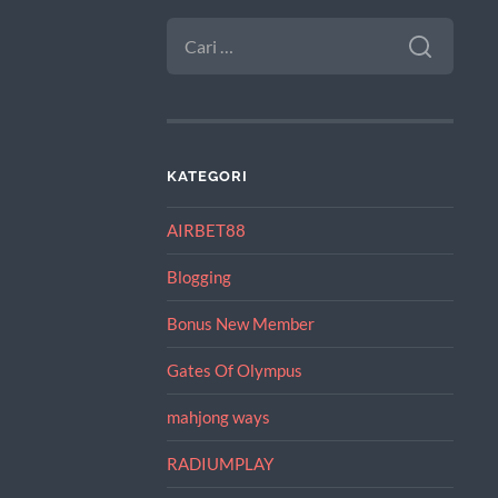
CARI
UNTUK:
KATEGORI
AIRBET88
Blogging
Bonus New Member
Gates Of Olympus
mahjong ways
RADIUMPLAY