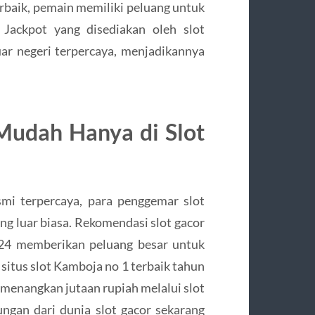
erbaik, pemain memiliki peluang untuk
 Jackpot yang disediakan oleh slot
ar negeri terpercaya, menjadikannya
udah Hanya di Slot
mi terpercaya, para penggemar slot
g luar biasa. Rekomendasi slot gacor
024 memberikan peluang besar untuk
situs slot Kamboja no 1 terbaik tahun
emenangkan jutaan rupiah melalui slot
gan dari dunia slot gacor sekarang