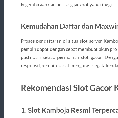
kegembiraan dan peluang jackpot yang tinggi.
Kemudahan Daftar dan Maxwin
Proses pendaftaran di situs slot server Kamb
pemain dapat dengan cepat membuat akun pro
pasti dari setiap permainan slot gacor. Den
responsif, pemain dapat mengatasi segala kend
Rekomendasi Slot Gacor 
1. Slot Kamboja Resmi Terperc