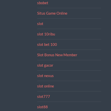
sbobet
Situs Game Online
slot
slot 10ribu
slot bet 100
Slot Bonus New Member
slot gacor
slot nexus
slot online
slot777
slot88