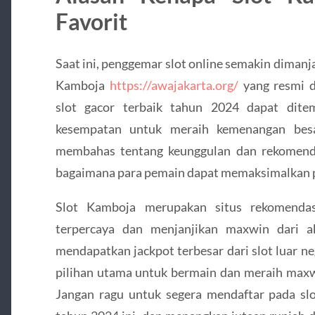
Favorit
Saat ini, penggemar slot online semakin dimanj
Kamboja
https://awajakarta.org/
yang resmi d
slot gacor terbaik tahun 2024 dapat dit
kesempatan untuk meraih kemenangan besar
membahas tentang keunggulan dan rekomendas
bagaimana para pemain dapat memaksimalkan p
Slot Kamboja merupakan situs rekomendas
terpercaya dan menjanjikan maxwin dari 
mendapatkan jackpot terbesar dari slot luar ne
pilihan utama untuk bermain dan meraih maxwi
Jangan ragu untuk segera mendaftar pada sl