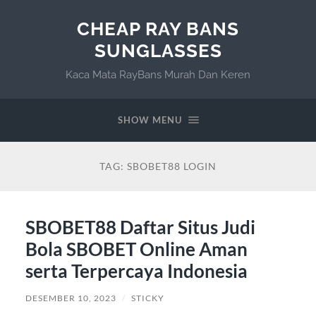
CHEAP RAY BANS
SUNGLASSES
Kaca Mata RayBans Murah Dan Keren
SHOW MENU
TAG:
SBOBET88 LOGIN
SBOBET88 Daftar Situs Judi
Bola SBOBET Online Aman
serta Terpercaya Indonesia
DESEMBER 10, 2023
/
STICKY