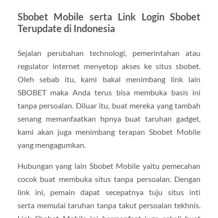
Sbobet Mobile serta Link Login Sbobet
Terupdate di Indonesia
Sejalan perubahan technologi, pemerintahan atau
regulator internet menyetop akses ke situs sbobet.
Oleh sebab itu, kami bakal menimbang link lain
SBOBET maka Anda terus bisa membuka basis ini
tanpa persoalan. Diluar itu, buat mereka yang tambah
senang memanfaatkan hpnya buat taruhan gadget,
kami akan juga menimbang terapan Sbobet Mobile
yang mengagumkan.
Hubungan yang lain Sbobet Mobile yaitu pemecahan
cocok buat membuka situs tanpa persoalan. Dengan
link ini, pemain dapat secepatnya tuju situs inti
serta memulai taruhan tanpa takut persoalan tekhnis.