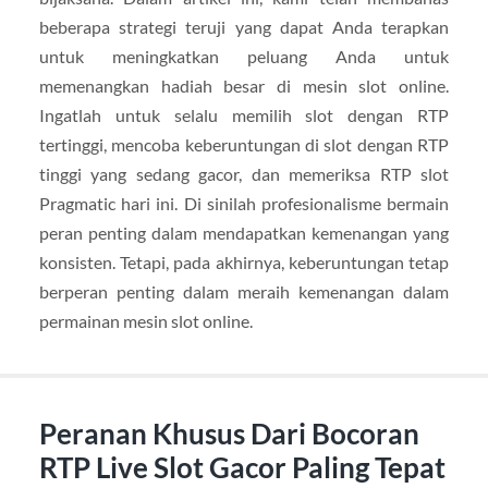
beberapa strategi teruji yang dapat Anda terapkan
untuk meningkatkan peluang Anda untuk
memenangkan hadiah besar di mesin slot online.
Ingatlah untuk selalu memilih slot dengan RTP
tertinggi, mencoba keberuntungan di slot dengan RTP
tinggi yang sedang gacor, dan memeriksa RTP slot
Pragmatic hari ini. Di sinilah profesionalisme bermain
peran penting dalam mendapatkan kemenangan yang
konsisten. Tetapi, pada akhirnya, keberuntungan tetap
berperan penting dalam meraih kemenangan dalam
permainan mesin slot online.
Peranan Khusus Dari Bocoran
RTP Live Slot Gacor Paling Tepat