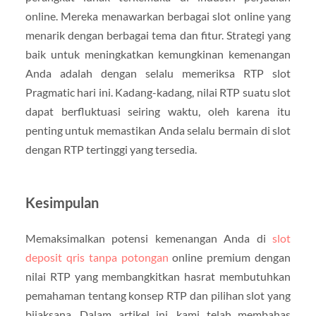
online. Mereka menawarkan berbagai slot online yang
menarik dengan berbagai tema dan fitur. Strategi yang
baik untuk meningkatkan kemungkinan kemenangan
Anda adalah dengan selalu memeriksa RTP slot
Pragmatic hari ini. Kadang-kadang, nilai RTP suatu slot
dapat berfluktuasi seiring waktu, oleh karena itu
penting untuk memastikan Anda selalu bermain di slot
dengan RTP tertinggi yang tersedia.
Kesimpulan
Memaksimalkan potensi kemenangan Anda di
slot
deposit qris tanpa potongan
online premium dengan
nilai RTP yang membangkitkan hasrat membutuhkan
pemahaman tentang konsep RTP dan pilihan slot yang
bijaksana. Dalam artikel ini, kami telah membahas